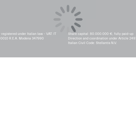
egistered under Italian law - VAT: IT
Share capital: 80.000.000 €, fully paid-up
0010 R.E.A. Modena 347990
Direction and coordination under Article 249
Italian Civil Code: Stellantis N.V.