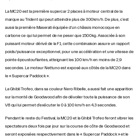
La MC20 est la première supercar 2 places à moteur central de la
marque au Trident qui peut atteindre plus de 300km/h. De plus, c’est
aussi la première Maserati équipée d’un châssis monocoque en
carbone ce qui lui permet de ne peser que 1500kg. Associée à son
puissant moteur dérivé de la F1, cette combinaison assure un rapport
poids/puissance exceptionnel, pour une accélération et une vitesse de
pointe époustouflantes, atteignant les 100 km/h en moins de 2,9
secondes. Le moteur Nettuno est exposé aux côtés de la MC20 dans
le « Supercar Paddock ».
La Ghibli Trofeo, dans sa couleur Nero Ribelle, a aussi fait une apparition
sur la monté de Goodwood afin de dévoiler toute la puissance de son
V8 qui lui permet d’exécuter le 0 à 100 km/h en 4,3 secondes.
Pendant le reste du Festival, la MC20 et la Ghibli Trofeo feront vibrer les
spectateurs deux fois par jour sur la course de côte de Goodwood et
seront exposées respectivement dans le « Supercar Paddock » et le