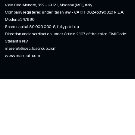
Viale Ciro Menotti, 322 – 41121, Modena (MO), Italy
Company registered under Italian law - VAT: IT 08245890010 R.E.A.
Modena 347990
Share capital: 80.000.000 €, fully paid-up
Direction and coordination under Article 2497 of the Italian Civil Code:
Stellantis N.V.
maserati@pec.fcagroup.com
www.maserati.com