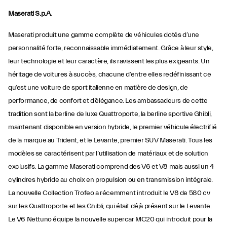
Maserati S.p.A.
Maserati produit une gamme complète de véhicules dotés d’une
personnalité forte, reconnaissable immédiatement. Grâce à leur style,
leur technologie et leur caractère, ils ravissent les plus exigeants. Un
héritage de voitures à succès, chacune d’entre elles redéfinissant ce
qu’est une voiture de sport italienne en matière de design, de
performance, de confort et d’élégance. Les ambassadeurs de cette
tradition sont la berline de luxe Quattroporte, la berline sportive Ghibli,
maintenant disponible en version hybride, le premier véhicule électrifié
de la marque au Trident, et le Levante, premier SUV Maserati. Tous les
modèles se caractérisent par l’utilisation de matériaux et de solution
exclusifs. La gamme Maserati comprend des V6 et V8 mais aussi un 4
cylindres hybride au choix en propulsion ou en transmission intégrale.
La nouvelle Collection Trofeo a récemment introduit le V8 de 580 cv
sur les Quattroporte et les Ghibli, qui était déjà présent sur le Levante.
Le V6 Nettuno équipe la nouvelle supercar MC20 qui introduit pour la