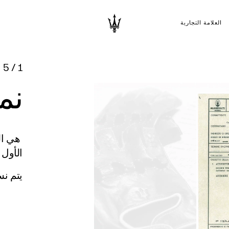
العلامة التجارية
5
/
1
نم
هي الو
الأول 
يتم ن