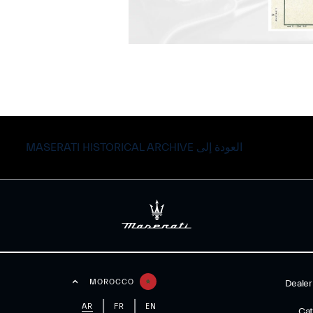
العودة إلى MASERATI HISTORICAL ARCHIVE
MOROCCO
Dealer
AR
FR
EN
Cat