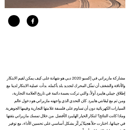
مشاركة مازيراتي في إكسبو 2020 دبي هو شهادة على كيف يمكن لقيم الابتكار
والأناقة والشغف أن تمثّل المحرك لتجديد بلد بأكمله. بدأت عملية الابتكار لدينا مع
إطلاق جيبلي هايبرد أولاً، والتي تركت بصمة دائمة في تاريخ العلامة التجارية،
ومن ثم مع ليڨانتي هايبرد. كان التحدي الذي واجهته مازيراتي هو دخول عالم
السيارات الكهربائية دون أن تساوم على فلسفة علامتها التجارية وقيمها الجوهرية.
وماذا كانت النتائج؟ ابتكار الخيار الهايبرد الأفضل. من خلال تمسك مازيراتي بثقتها
في جيناتها، اختارت حلاً هجينًا يُركّز بشكل أساسي على تحسين الأداء، مع توفير