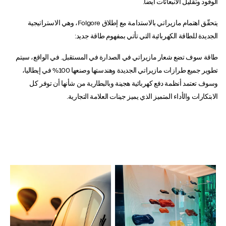
الوقود وتقليل الانبعاثات أيضاً.
يتحقّق اهتمام مازيراتي بالاستدامة مع إطلاق Folgore، وهي الاستراتيجية
الجديدة للطاقة الكهربائية التي تأتي بمفهوم طاقة جديد:
طاقة سوف تضع شعار مازيراتي في الصدارة في المستقبل. في الواقع، سيتم
تطوير جميع طرازات مازيراتي الجديدة وهندستها وصنعها 100% في إيطاليا،
وسوف تعتمد أنظمة دفع كهربائية هجينة وبالبطارية من شأنها أن توفر كل
الابتكارات والأداء المتميز الذي يميز جينات العلامة التجارية.