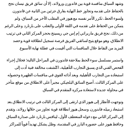
وشهد السباق منافسة قوية بين فاندورن ورولاند، إلا أن سائق فريق نيسان نجح
بالحفاظ على تقدمه وتجاوز خط النهاية بفارق جزئين من الثانية عن فاندورن.
ولسوء الحظ، تكرر الأمر نفسه مع هيوز في المقلب الآخر من السباق، ولم
يتمكن من الحفاظ على تقدمه في اللفة الأولى والتغلب على بارنارد. وعلى الرغم
من ذلك، نجح فريق مازيراتي إم إس جي ريسينج بحجز المركز الثاني في ترتيب
الانطلاق، وهو موقع يتيح لسائقي الفريق فرصة تسجيل انطلاقة قوية وحصد
المزيد من النقاط خلال المنافسات التي أقيمت في عطلة نهاية الأسبوع.
واستمر مسلسل سوء الحظ بملاحقة فاندورن في المراحل التالية؛ فخلال إجراء
الفحص الفني الذي يسبق التجارب التأهيلية، اكتُشفت مخالفة فنية أدت إلى
استبعاده من التجارب التأهيلية. وبعد أدائه القوي في منافسات الظهيرة وحصوله
على المركز الثالث، أصبح السائق البلجيكي مجبراً على الانطلاق من موقع متأخر
في محاولة جديدة لاستعادة مركزه المتقدم في السباق.
وتوجهت الأنظار إلى هيوز الذي ارتقى إلى المركز الثالث في ترتيب الانطلاق بعد
استبعاد زميله فاندورن. وسجل هيوز انطلاقة قوية تجاوز من خلالها رولاند، وتقدم
إلى المركز الثاني مع دخوله المنعطف الأول، لينافس بارنارد على صدارة السباق.
وحافظ هيوز على حضوره البارز في المقدمة، وظل يشكل تهديداً قوياً للمراكز