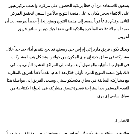
يسعون للاستفادة من أي خطأ يرتكبه للحصول على مركزه. وانصب تركيز هيوز
على الاكتفاء بحجز مكان له على منصة التتويج بدلاً من السعي لتحقيق المركز
الثاني؛ وقدّم دفاعاً قوياً ليصعد إلى منصة التتويج ويمنح إنجازاً جديداً لفريقه، بعد أن
صمد أمام الاندفاعة المتأخرة والذكية التي نفذها جيك دينيس سائق فريق
أندريتي.
وبذلك يكون فريق مازيراتي إم إس جي ريسينج قد نجح بتقديم أداء جيد جداً خلال
مشاركته في سباق جدة إي بري المكون من جولتين. وتشكل هذه المشاركات
في التجارب التأهيلية والوصول أربع مرات إلى المراكز العشرة الأولى، بما في
ذلك بلوغ منصة التتويج للمرة الأولى خلال هذا العام، تقدماً لافتاً للفريق بالمقارنة
مع مشاركته السابقة في سباق مكسيكو سيتي. ويسعى الفريق إلى مواصلة هذا
التقدم المستمر بعد استراحة قصيرة تسبق مشاركته في الجولة الافتتاحية من
سباق ميامي إي بري.
الاقتباسات
جيك هيوز، سائق فريق مازيراتي إم إس جي ريسينج:
"منحني هذا الفريق شعوراً