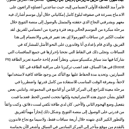
غامراً منذ اللحظة الأولى لانضمامي إليه، حيث ساعدني أعضاؤه الرائعون على
الاندماج بسرعة في صفوفه لبلوغ كامل إمكانياتي خلال أول موسم أشارك فيه
معهم. ويشرفني النجاح الذي حققته والمتمثل بالوصول إلى منصة التتويج خلال
مرحلة مبكرة من الموسم الحالي وبعد فترة وجيزة من انضمامي للفريق. لقد
تعلمت الكثير عن سباقات الفورمولا إي بعد تغيير فريقي والانضمام إلى هذا
الفريق، والذي قام بإعدادي أنا وفاندورن على النحو الأمثل للمشاركة في
السباقات. وتجلى ذلك في النقاط التي نجحنا بإحرازها في جميع المنافسات التي
شاركنا فيها منذ سباق مكسيكو سيتي. ونظراً لعدم إتاحة خاصية تعزيز الطاقة (Pit
Boost) في هذا السباق، فقد انصب تركيزنا على مراقبة الطاقة في كلتا
السيارتين، وتحديد مدة الحفاظ عليها مع التأكد من وجود طاقة كافية لاستخدامها
لاحقاً، ومعرفة الوقت المناسب للاستفادة من كامل قدرتها. واضطررنا في
مرحلة معينة للتراجع إلى المركز الثامن أو التاسع في المجموعة، وانتابني بعض
القلق بشأن جدوى هذه الاستراتيجية ولكنها نجحت لحسن الحظ. فعندما قمت
بتفعيل وضع الهجوم الثاني والأخير، كان لدي طاقة تكفي لست دقائق، وكنت واثقاً
من قدرتي على الوصول إلى منصة التتويج. وشكل ذلك إنجازاً مهماً للفريق
والتطور الكبير الذي شهده خلال أربعة سباقات فقط، ولاسيما مع نجاح فاندورن
بالتقدم من موقع متأخر إلى المركز السادس في السباق. وأشعر الآن بحماسة