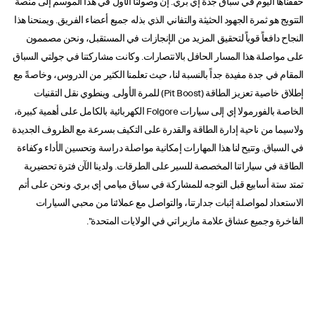
حققناها اليوم في سباق جدة إي بري. إن وصولنا الأول في هذا الموسم إلى منصة
التتويج هو ثمرة الجهود الحثيثة والتفاني الذي بذله جميع أعضاء الفريق. ويمنحنا هذا
النجاح دافعاً قوياً لتحقيق المزيد من الإنجازات في المستقبل، ونحن مصممون
على مواصلة هذا المسار الحافل بالانتصارات. وكانت مشاركتنا في جولتي السباق
المقام في جدة مفيدة جداً بالنسبة لنا، حيث تعلمنا الكثير من الدروس، وخاصةً مع
إطلاق خاصية تعزيز الطاقة (Pit Boost) للمرة الأولى. وينطوي نقل التقنيات
الخاصة بالفورمولا إي إلى سيارات Folgore الكهربائية بالكامل على أهمية كبيرة،
ولاسيما من ناحية إدارة الطاقة والقدرة على التكيف بسرعة مع الظروف الجديدة
في السباق. وتتيح لنا هذا المهارات إمكانية مواصلة دراسة وتحسين الأداء وكفاءة
الطاقة في سياراتنا المخصصة للسير على الطرقات. ولدينا الآن فترة تحضيرية
تمتد ستة أسابيع قبل التوجه للمشاركة في سباق ميامي إي بري. ونحن على أتم
الاستعداد لمواصلة إثبات جدارتنا، والتواصل مع عملائنا من محبي السيارات
الفاخرة وجميع عشاق علامة مازيراتي في الولايات المتحدة".