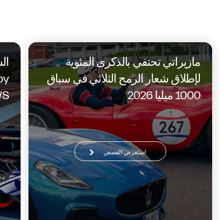
في نفس السياق
مازيراتي تحتفي بالذكرى المئوية
لإطلاق شعار الرمح الثلاثي في سباق
by
1000 ميليا 2026
AWS مجدد
استعرض القصص