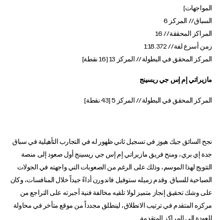
المواجهات]
السباق // المركز 6
المراكز المحققة // 16
زمن أسرع لفة // 1:18.372
المركز المحقق في البطولة // المركز 13 [16 نقطة]
مازيراتي إم إس جي ريسينج
المركز المحقق في البطولة // المركز 5 [43 نقطة]
نجح السائق جيك هيوز في تسجيل ثاني ظهور له في التجارب التأهيلية في سباق
جدة إي بري، ومنح فريق مازيراتي إم إس جي ريسينج أول صعود إلى منصة
التتويج لهذا الموسم، وذلك على الرغم من الصعوبات التي واجهته في الجولات
الصباحية للسباق. وقدم زميله ستوفيل فاندورن أداءً جيداً خلال المنافسات، وكان
على وشك تحقيق إنجاز متميز لولا تلقيه مخالفة فنية أجبرته على التراجع من
مركزه المتقدم في ترتيب الانطلاق، لينطلق مجدداً من موقع متأخر في محاولة
للعودة إلى المراكز المتقدمة.