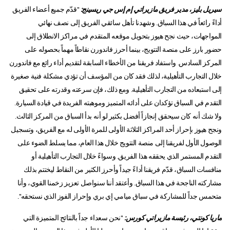
سيريل بليز، مدير فريق مازيراتي إم إس جي ريسينج:
"قدّم جميع أعضاء الفريق
أداءً رائعاً في هذا السباق. وشهدنا تأهل سائقي الفريق إلى نصف نهائي
المواجهات، حيث نجح هيوز بتحويل موقعه المتقدم في مراكز الانطلاق إلى
حضور بارز على منصة التتويج، بينما أحرز فاندورن نقاطاً مهماً بحصوله على
المركز السادس. واستفاد فريقنا من الأخطاء السابقة لتقديم أداء رائع مع فاندورن
خلال التجارب التأهيلية، لذلك فقد كان من المؤسف أن تؤدي مشكلة فنية صغيرة
إلى استبعاده من التجارب التأهيلية. ومع ذلك، فإن سرعته وقدرته على تحقيق
التقدم في السباق تؤكدان على أدائه المتميز وموهبته الفريدة في قيادة السيارة.
ولا شك أنه كان سيحقق إنجازاً أفضل بكثير لو أنه بدأ السباق من المركز الثالث.
ونجح هيوز بإحراز أحد المراكز الثلاثة الأولى للمرة الأولى له مع الفريق، وتسجيل
الوصول الأول لفريقنا إلى منصة التتويج خلال هذا العام، مما يسلط الضوء على
التقدم المستمر الذي يحققه هذا الفريق. وسواءً خلال التجارب التأهيلية أو
منافسات السباق، قدّم فريقنا أداءً جيداً وأحرز الكثير من النقاط ليختتم بذلك
مشاركته الناجحة في هذا السباق. وأعتقد أننا سنواصل تعزيز زخمنا القوي، وأنا
متحمس جداً للمشاركة في سباق ميامي إي بري وإحراز الفوز الذي نستحقه".
ماريا كونتي، رئيسة مازيراتي كورس:
"نحن سعداء جداً بالنتائج المتميزة التي