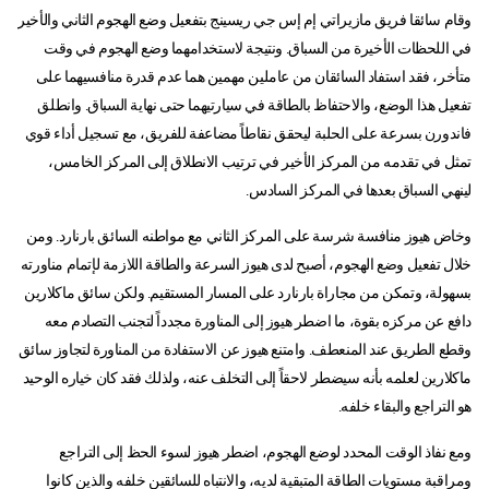
وقام سائقا فريق مازيراتي إم إس جي ريسينج بتفعيل وضع الهجوم الثاني والأخير
في اللحظات الأخيرة من السباق. ونتيجة لاستخدامهما وضع الهجوم في وقت
متأخر، فقد استفاد السائقان من عاملين مهمين هما عدم قدرة منافسيهما على
تفعيل هذا الوضع، والاحتفاظ بالطاقة في سيارتيهما حتى نهاية السباق. وانطلق
فاندورن بسرعة على الحلبة ليحقق نقاطاً مضاعفة للفريق، مع تسجيل أداء قوي
تمثل في تقدمه من المركز الأخير في ترتيب الانطلاق إلى المركز الخامس،
لينهي السباق بعدها في المركز السادس.
وخاض هيوز منافسة شرسة على المركز الثاني مع مواطنه السائق بارنارد. ومن
خلال تفعيل وضع الهجوم، أصبح لدى هيوز السرعة والطاقة اللازمة لإتمام مناورته
بسهولة، وتمكن من مجاراة بارنارد على المسار المستقيم. ولكن سائق ماكلارين
دافع عن مركزه بقوة، ما اضطر هيوز إلى المناورة مجدداً لتجنب التصادم معه
وقطع الطريق عند المنعطف. وامتنع هيوز عن الاستفادة من المناورة لتجاوز سائق
ماكلارين لعلمه بأنه سيضطر لاحقاً إلى التخلف عنه، ولذلك فقد كان خياره الوحيد
هو التراجع والبقاء خلفه.
ومع نفاذ الوقت المحدد لوضع الهجوم، اضطر هيوز لسوء الحظ إلى التراجع
ومراقبة مستويات الطاقة المتبقية لديه، والانتباه للسائقين خلفه والذين كانوا