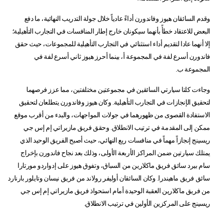
وقدم السائقان هيوز وفاندورن أداءً عادياً خلال جولة التدريب النهائية، ما دفع
البعض للاعتقاد خطأً بأنهما سيكونان خارج إطار المنافسات في التجارب التأهيلية؛
إلا أنهما عادا لتقديم أداء استثنائي في التجارب التأهيلية للمجموعات، حيث حقق
فاندورن أسرع لفة في المجموعة أ، بينما أحرز هيوز ثاني أسرع لفة في
المجموعة ب.
وجاءت كلتا سيارتي السائقين في مجموعتين مختلفتين، مما عزز فرصهما
لتحقيق الإنجازات في التجارب التأهيلية. وكان هيوز وفاندورن يتطلعان لتحقيق
الاستفادة القصوى من ظهورهما في جولات المواجهات، والبدء من أقرب موقع
ممكن إلى المقدمة في ترتيب الانطلاق. وحقق فريق مازيراتي إم إس جي
ريسينج إنجازاً مهماً في منافسات ربع النهائي، حيث أصبح الفريق الوحيد الذي
يمتلك سيارتين ضمن المراكز الأربعة الأولى، وذلك بعد نجاح فاندورن بإخراج
سام بيرد سائق فريق ماكلارين من السباق، وتفوق هيوز على إدواردو مورتارا
سائق فريق ماهيندرا. وكان السائقان أوليفر رولاند من فريق نيسان وتايلور بارنارد
من فريق ماكلارين العقبة الوحيدة أمام استحواذ فريق مازيراتي إم إس جي
ريسينج على المركزين الأولين في ترتيب الانطلاق.