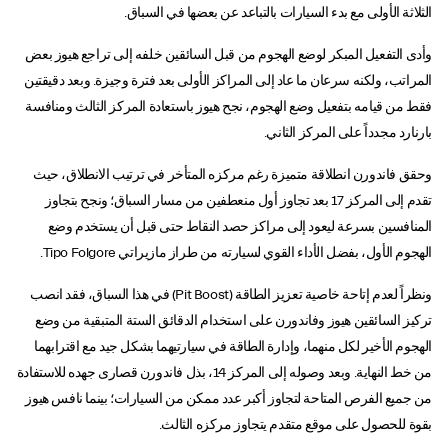
الثلاثة الأولى مع بدء السيارات بالتباعد عن بعضها في السباق.
وأدى التفعيل المبكر لوضع الهجوم من قبل السائقين خلفه إلى تراجع هيوز بعض
المراتب، ولكنه سرعان ما عاد إلى المراكز الأولى بعد فترة وجيزة. وبعد دقيقتين
فقط من قيامه بتفعيل وضع الهجوم، نجح هيوز باستعادة المركز الثالث ومنافسة
بارنارد مجدداً على المركز الثاني.
وحقق فاندورن انطلاقة متميزة رغم مركزه المتأخر في ترتيب الانطلاق، حيث
تقدم إلى المركز 17 بعد تجاوز أول منعطفين من مسار السباق؛ ونجح بتجاوز
المنافسين بسرعة ليعود إلى مراكز حصد النقاط حتى قبل أن يستخدم وضع
الهجوم الأول، بفضل الأداء القوي لسيارته من طراز مازيراتي Tipo Folgore.
ونظراً لعدم إتاحة خاصية تعزيز الطاقة (Pit Boost) في هذا السباق، فقد انصب
تركيز السائقين هيوز وفاندورن على استخدام الدقائق الستة المتبقية من وضع
الهجوم الأخير لكل منهما، وإدارة الطاقة في سيارتيهما بشكل جيد مع اقترابهما
من خط النهاية. وبعد وصوله إلى المركز 14، بذل فاندورن قصارى جهده للاستفادة
من جميع الفرص المتاحة لتجاوز أكبر عدد ممكن من السيارات؛ بينما نافس هيوز
بقوة للحصول على موقع متقدم يتجاوز مركزه الثالث.