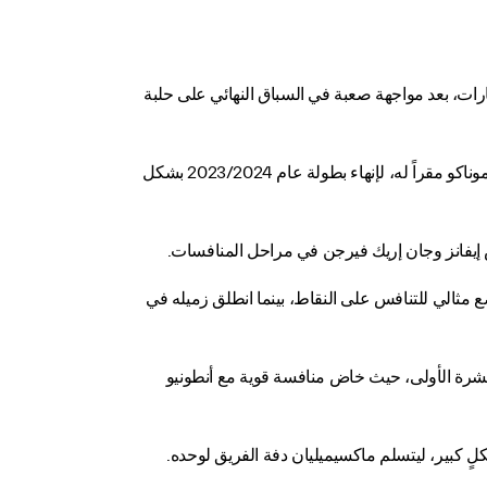
للفورمولا إي لعام 2024 المعتمدة من الاتحاد الدولي للسيارات، بعد مواجهة صعبة في السباق النهائي على حلبة
وبعد أن خسر ماكسيميليان غونتر مكانه على منصة التتويج في السباق يوم السبت نتيجة مشكلة تقنية، تعاون الفريق، الذي يتخذ من موناكو مقراً له، لإنهاء بطولة عام 2023/2024 بشكل
تش إيفانز وجان إريك فيرجن في مراحل المنافسات.
هائي، فقد أصبح في وضع مثالي للتنافس على النقاط، بينما انطلق زميله في
لعشرة الأولى، حيث خاض منافسة قوية مع أنطونيو
 كبير، ليتسلم ماكسيميليان دفة الفريق لوحده.