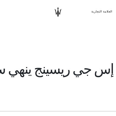
العلامة التجارية
 إس جي ريسينج ينهي س