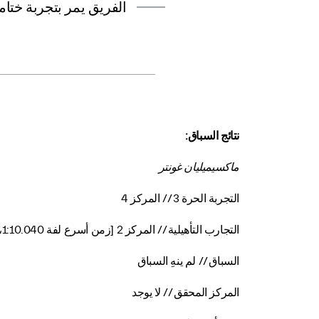
الفريق يمر بتجربة ختا
نتائج السباق:
ماكسيميليان غونتر
التجربة الحرة 3 // المركز 4
التجارب التأهيلية // المركز 2 [زمن أسرع لفة 1:10.040، النهائي]
السباق // لم ينهِ السباق
المركز المحقق // لا يوجد