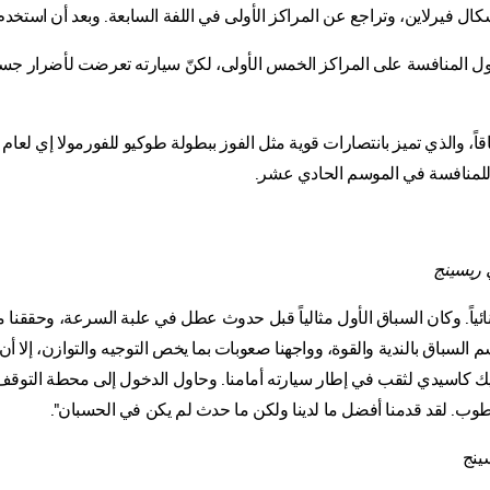
ل فيرلاين، وتراجع عن المراكز الأولى في اللفة السابعة. وبعد أن استخدم
 المنافسة على المراكز الخمس الأولى، لكنّ سيارته تعرضت لأضرار جسيمة
د للمنافسة في الموسم الحادي عشر.
 ريسينج
ثنائياً. وكان السباق الأول مثالياً قبل حدوث عطل في علبة السرعة، وحققنا 
م السباق بالندية والقوة، وواجهنا صعوبات بما يخص التوجيه والتوازن، إلا 
نيك كاسيدي لثقب في إطار سيارته أمامنا. وحاول الدخول إلى محطة التو
عطوب. لقد قدمنا أفضل ما لدينا ولكن ما حدث لم يكن في الحسبان".
ينج