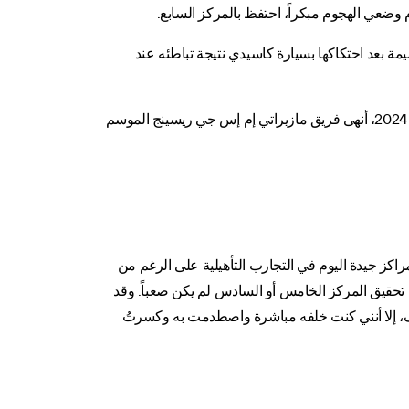
 وضعي الهجوم مبكراً، احتفظ بالمركز السابع.
 بعد احتكاكها بسيارة كاسيدي نتيجة تباطئه عند
وبعد أن حصد 81 نقطة خلال الموسم المؤلف من 16 سباقاً، والذي تميز بانتصارات قوية مثل الفوز ببطولة طوكيو للفورمولا إي لعام 2024، أنهى فريق مازيراتي إم إس جي ريسينج الموسم
مراكز جيدة اليوم في التجارب التأهيلية على الرغم من
أن تحقيق المركز الخامس أو السادس لم يكن صعباً. وقد
قف، إلا أنني كنت خلفه مباشرة واصطدمت به وكسرتُ