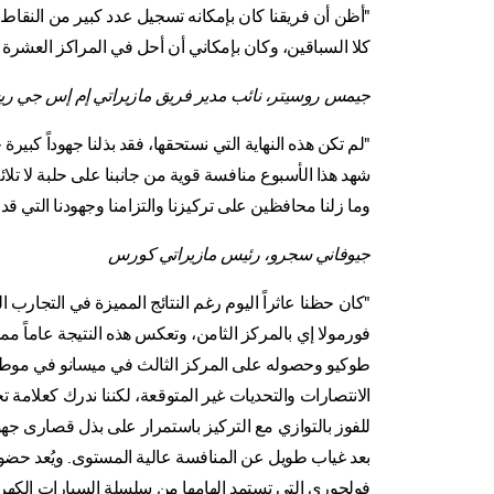
"أظن أن فريقنا كان بإمكانه تسجيل عدد كبير من النقاط ه
كلا السباقين، وكان بإمكاني أن أحل في المراكز العشرة ال
جيمس روسيتر، نائب مدير فريق مازيراتي إم إس جي ري
"لم تكن هذه النهاية التي نستحقها، فقد بذلنا جهوداً كبير
شهد هذا الأسبوع منافسة قوية من جانبنا على حلبة لا تلا
وما زلنا محافظين على تركيزنا والتزامنا وجهودنا التي قد
جيوفاني سجرو، رئيس مازيراتي كورس
"كان حظنا عاثراً اليوم رغم النتائج المميزة في التجارب 
فورمولا إي بالمركز الثامن، وتعكس هذه النتيجة عاماً مميز
طوكيو وحصوله على المركز الثالث في ميسانو في موطن 
الانتصارات والتحديات غير المتوقعة، لكننا ندرك كعلام
للفوز بالتوازي مع التركيز باستمرار على بذل قصارى جهودن
بعد غياب طويل عن المنافسة عالية المستوى. ويُعد حضور م
فولجوري التي تستمد إلهامها من سلسلة السيارات الكهربا