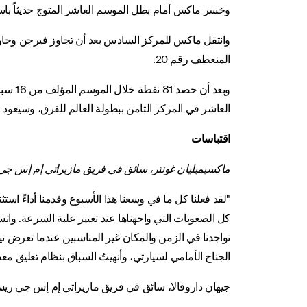
وخسر ماكس أمام بطل الموسم العاشر المتوج حديثاً باسكا
وانتقل ماكس للمركز السادس بعد أن تجاوز فيرجن وحاول
المنعطف رقم 20.
العاشر في المركز الثامن ببطولة العالم للفرق، وسيعو
اقتباسات
ماكسيميليان غونتر، سائق في فريق مازيراتي إم إس جي
"لقد فعلنا كل ما في وسعنا هذا الأسبوع وقدمنا أداءً است
كل الصعوبات التي واجهناها عند تغيير علبة السرعة. واتس
تواجدنا في الزمن والمكان غير المناسبين عندما تعرض 
الجناح الأمامي لسيارتي، وأنهيتُ السباق بنظام تعليق م
جيهان داروفالا، سائق في فريق مازيراتي إم إس جي ريس