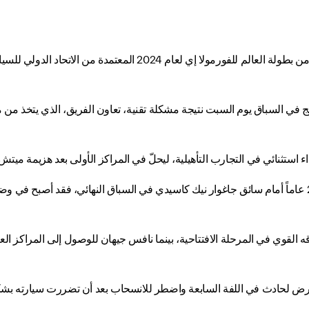
أنهى فريق مازيراتي إم إس جي ريسينج الموسم العاشر من بطولة العالم 
 استثنائي في التجارب التأهيلية، ليحلّ في المراكز الأولى بعد هزيمة مي
وعلى الرغم من خسارة ماكسيميليان البالغ من العمر 27 عاماً أمام سائق جاغوار نيك كاسيدي في السباق الن
ه القوي في المرحلة الافتتاحية، بينما نافس جيهان للوصول إلى المراكز ا
عرض لحادث في اللفة السابعة واضطر للانسحاب بعد أن تضررت سيارته بشكلٍ