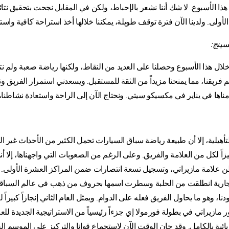
ذا الأسبوع. لا شك أننا نشعر بالإحباط، ولكن في المقابل نجحت بتحقيق نتائ
أولى. ولدينا الآن فترة توقف طويلة، يمكننا خلالها أخذ استراحة كافية واستج
سينج:
ة خلال هذا الأسبوع وحصلنا على العديد من النقاط، ولكنها رياضة صعبة ولم نتم
ئم فريقنا، مما يمنحنا مزيداً من الثقة للمستقبل. ويسعدني استمرار الفريق
مناها في يناير في مكسيكو سيتي. ونحتاج الآن إلى الراحة واستعادة نشاطنا، ث
التأهيلية، إلا أن طبيعة رياضة سباق السيارات تحمل الكثير من الأحداث غير
اً لكل من العلامة والفريق. وعلى الرغم من الصعوبات التي واجهناها، إلا أنن
علامة مازيراتي، وتسجيل تسعة انتصارات ضمن المراكز العشرة الأولى. 
ة تجارية انطلقت من الحلبة وسطرت اسمها بحروف من ذهب في عالم السباقات
ا، وهو ما يحاول الفريق فعله على الدوام. ويمثل العام الثاني إنجازاً كبير
ازيراتي في بطولة فورمولا إي جزءاً رئيسياً من الاستراتيجية الجديدة للع
ئية بالكامل. وقد حان الوقت الآن لاستجماع قوانا والتركيز على الموسم ال