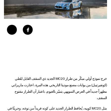
خرج نموذج أولي مبكّر من طراز MC20 الجديد ذي السقف القابل للطي
(كونفيرتيبل) من بوابات مصنع مودينا التاريخي. هذه المرة، اختارت مازيراتي
مظهراً جديداً في العرض التمويهي يتميّز بالغيوم، باعتبار أن الطراز مفتوح
السقف.
مثل MC20 كوبيه، يُحافظ الطراز الجديد على كونه فريداً من نوعه، وجريئًا في