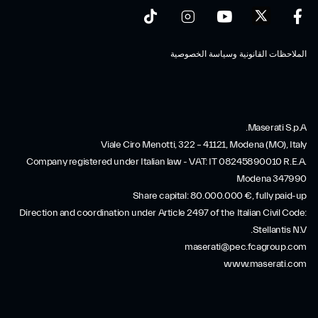
الملاحظات القانونية وسياسة الخصوصية
Maserati S.p.A.
Viale Ciro Menotti, 322 – 41121, Modena (MO), Italy
Company registered under Italian law - VAT: IT 08245890010 R.E.A.
Modena 347990
Share capital: 80.000.000 €, fully paid-up
Direction and coordination under Article 2497 of the Italian Civil Code:
Stellantis N.V.
maserati@pec.fcagroup.com
www.maserati.com