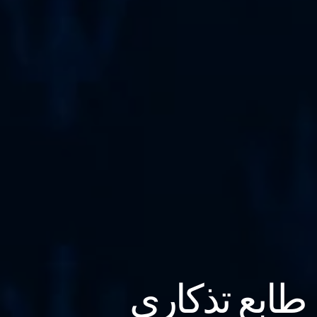
طابع تذكاري