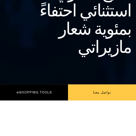
استثنائي احتفاءً
بمئوية شعار
مازيراتي
تواصل معنا
SHOPPING TOOLS
شهدت روما اليوم الكشف عن إصدار بريدي
مُصغَّر احتفاءً بمئوية شعار مازيراتي، الذي ظهر لأول مرة
على سيارة Tipo 26 في سباق Targa Florio عام 1926.