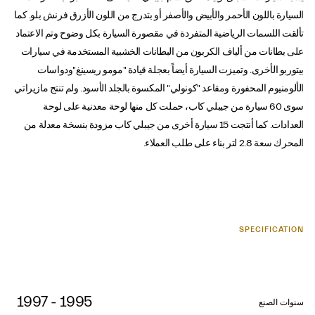
السيارة باللون الأحمر والأبيض والأصفر أو بتدرج من اللون الأزرق فرنش بلو. كما
تألقت اللسمات الرياضية المتفردة في مقصورة السيارة بكل وضوح وتم الاعتماد
على بطانات من ألياف الكربون من البطانات الخشبية المستخدمة في سيارات
بيتوربو الأخرى. وتميزت السيارة أيضاً بعجلة قيادة "مومو ريسينغ"ودواسات
الألومنيوم المحفورة ومقاعد "كونولي" المكسوة بالجلد الأسود. ولم تنتج مازيراتي
سوى 60 سيارة من جيبلي كاب، حملت كل منها لوحة معدنية على لوحة
العدادات. كما أنتجت 15 سيارة أخرى من جيبلي كاب مزودة بنسخة معدلة من
المحرك سعة 2.8 لتر بناء على طلب العملاء.
SPECIFICATION
1995 - 1997
سنوات الصنع