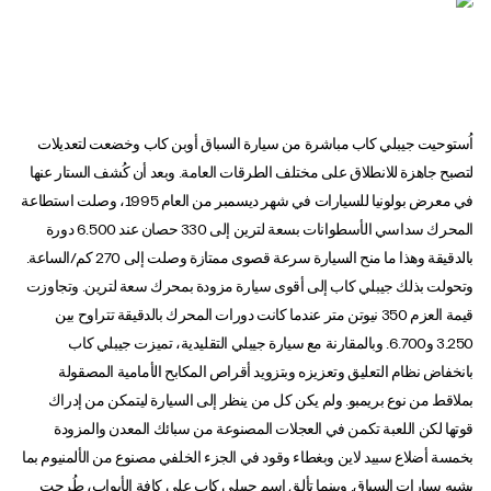
اُستوحيت جيبلي كاب مباشرة من سيارة السباق أوبن كاب وخضعت لتعديلات
لتصبح جاهزة للانطلاق على مختلف الطرقات العامة. وبعد أن كُشف الستار عنها
في معرض بولونيا للسيارات في شهر ديسمبر من العام 1995، وصلت استطاعة
المحرك سداسي الأسطوانات بسعة لترين إلى 330 حصان عند 6.500 دورة
بالدقيقة وهذا ما منح السيارة سرعة قصوى ممتازة وصلت إلى 270 كم/الساعة.
وتحولت بذلك جيبلي كاب إلى أقوى سيارة مزودة بمحرك سعة لترين. وتجاوزت
قيمة العزم 350 نيوتن متر عندما كانت دورات المحرك بالدقيقة تتراوح بين
3.250 و6.700. وبالمقارنة مع سيارة جيبلي التقليدية، تميزت جيبلي كاب
بانخفاض نظام التعليق وتعزيزه وبتزويد أقراص المكابح الأمامية المصقولة
بملاقط من نوع بريمبو. ولم يكن كل من ينظر إلى السيارة ليتمكن من إدراك
قوتها لكن اللعبة تكمن في العجلات المصنوعة من سبائك المعدن والمزودة
بخمسة أضلاع سبيد لاين وبغطاء وقود في الجزء الخلفي مصنوع من الألمنيوم بما
يشبه سيارات السباق. وبينما تألق اسم جيبلي كاب على كافة الأبواب، طُرحت