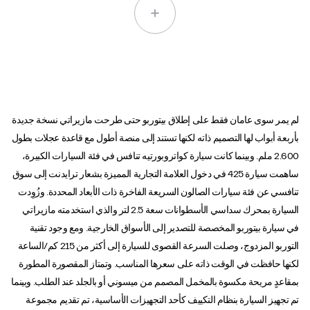
لم يمر سوى عامان فقط على إطلاق بيتوربو حتى طرحت مازيراتي نسخة جديدة
بأربعة أبواب لها التصميم ذاته لكنها تستند إلى منصة أطول مع قاعدة عجلات بطول
2.600 ملم. وبينما كانت سيارة كواتروبورتيه تنافس في فئة السيارات الكبيرة،
ساهمت سيارة 425 في دخول العلامة التجارية المميزة بشعار ترايدنت إلى سوق
تنافسي عن فئة سيارات الصالون السريعة الفاخرة ذات الأبعاد المحددة. وزُوِدت
السيارة بمحرك سداسي الأسطوانات سعة 2.5 لتر والذي استخدمته مازيراتي
في سيارة بيتوربو المخصصة للتصدير إلى الأسواق الخارجية. ومع وجود تقنية
التوربو المزدوج، وصلت السرعة القصوى للسيارة إلى أكثر من 215 كم/الساعة
لكنها حافظت في الوقت ذاته على سعرها المناسب. وتمتاز المقصورة المطورة
بمقاعدٍ مريحة مكسوة بالمخمل المصمم من ميسوني أو بالجلد عند الطلب. وبينما
تم تجهيز السيارة بنظام التكييف كأحد التجهيزات الأساسية، تم تقديم مجموعة