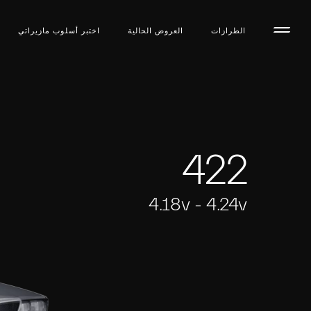
الطرازات
العروض الحالية
اختبر أسلوب مازیراتي
422
4.18v - 4.24v