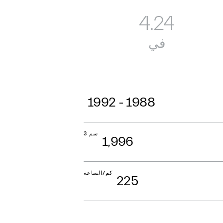
4.24
في
1988 - 1992
سم 3
1,996
كم/الساعة
225