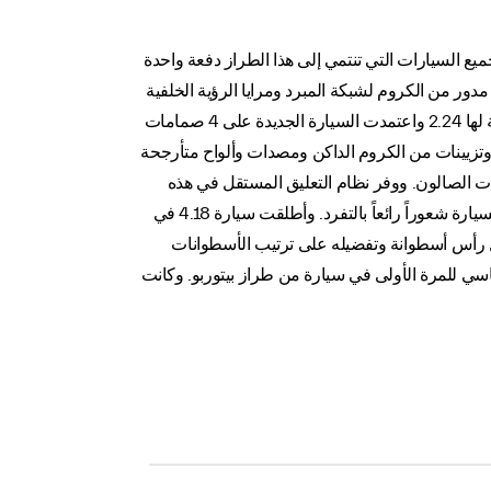
. في الواقع لم تحل هذه السيارة محل سيارة 420 فحسب بل استبدلت جميع السيارات التي تنتمي إلى هذا الطراز دفعة واحدة
ر مدور من الكروم لشبكة المبرد ومرايا الرؤية الخلفية
بالإضافة إلى عجلات من سبائك المعدن مع 5 صامولات. وبحلول العام 1990، أُطلقت سيارة 4.24 لتستبدل سيارة الصالون المشابهة لها 2.24 واعتمدت السيارة الجديدة على 4 صمامات
 إضافة لمسات تصميم أنيقة وتزيينات من الكروم الداكن ومصدات وألواح متأرجحة
 الصالون. ووفر نظام التعليق المستقل في هذه
السيارة إمكانية التحكم الإلكتروني النشط بالعجلات الأربع في حين جمعت المقصورة بين تزيينات الجلد والخشب، مما أضاف على السيارة شعوراً رائعاً بالتفرد. وأطلقت سيارة 4.18 في
الطراز البديل المشابه لسيارة 422 في الأسواق الإيطالية حصراً مع إضافة 3 صمامات لكل رأس أسطوانة وتفضيله على ترتيب الأسطوانات
ق المكابح كتجهيز قياسي للمرة الأولى في سيارة من طراز بيتوربو. وكانت