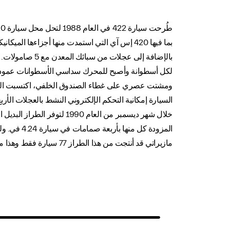
بما فيها 420 إس آي التي استمدت منها أجزاءها
ومشتت عصري على غطاء الصندوق الخلفي، اكتسبت السيار
المزودة ك
مازيراتي قد أنتجت من هذا الطراز 77 سيارة فقط وهذا ما يجعله الطراز الأكثر ندرة وطلباً من مجموعة سيارات بيتوربو.