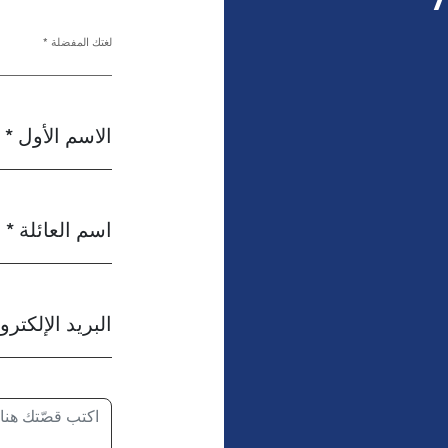
لغتك المفضلة *
الاسم الأول *
اسم العائلة *
البريد الإلكترو