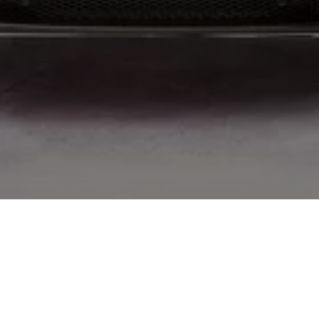
Maintenant que vous vivez, vous pouvez arrêter
d’imaginer. Écoutez. Inutile d’aller trop loin : écoutez
l’espace qui vous entoure. L’habitacle de la voiture qui
vous enveloppe est le ventre sécurisant d’un animal