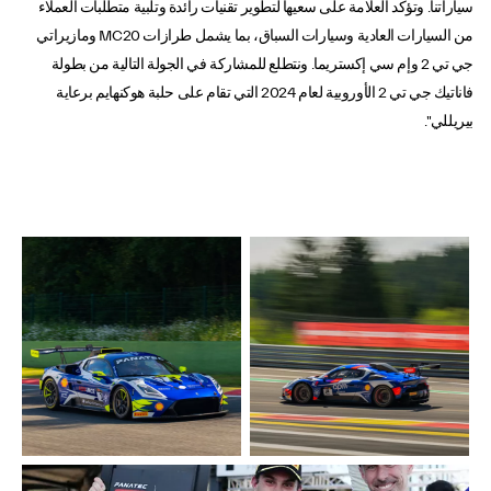
سياراتنا. وتؤكد العلامة على سعيها لتطوير تقنيات رائدة وتلبية متطلبات العملاء
من السيارات العادية وسيارات السباق، بما يشمل طرازات MC20 ومازيراتي
جي تي 2 وإم سي إكستريما. ونتطلع للمشاركة في الجولة التالية من بطولة
فاناتيك جي تي 2 الأوروبية لعام 2024 التي تقام على حلبة هوكنهايم برعاية
بيريللي".