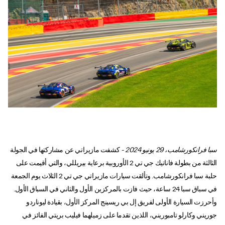
سبا فرانكورشامب، 29 يونيو 2024 -
كشفت مازيراتي عن مشاركتها في الجولة
الثالثة من بطولة فاناتيك جي تي 2 الأوروبية برعاية بيريللي، والتي أقيمت على
حلبة سبا فرانكورشامب. وتألقت سيارات مازيراتي جي تي 2 الثلاث يوم الجمعة
في سباق سبا 24 ساعة، حيث فازت بالمركزين الأول والثاني في السباق الأول.
وأحرزت السيارة الأولى لفريق إل بي ريسينج المركز الأول، بقيادة ليوناردو
جوريني وكارلو تامبوريني، اللذين تقدما على زميلهما فيليب بريتي الفائز في