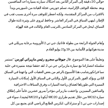
حوالي 20 دقيقة إلى المركز الثامن بعد احتكاك سيارته بسيارة أحد المنافسين.
وبعد محطة التوقف الإلزامية، تسلم جوريني عجلة القيادة من تامبوريني وبدأ
بالاقتراب من المراكز المتقدمة، ولكنه اضطر للتوقف مرة أخرى بسبب ثقب في
الإطار، لينهي السباق في المركز العاشر. وحافظ ليروي على وتيرة ثابتة طوال
السباق، ليحل في المركز السادس بالترتيب العام والثالث في فئة الهواة.
وتُقام الجولة الرابعة من بطولة فاناتيك جي تي 2 الأوروبية برعاية بيريللي في
مدينة هوكنهايم الألمانية بين 19 و21 يوليو القادم.
وتعليقاً على هذا الموضوع، قال
جيوفاني سجرو، رئيس مازيراتي كورس:
"تستمر
سلسلة انتصاراتنا مع سيارة مازيراتي جي تي 2. لقد حققنا نتيجة متميزة في حلبة
سبا فرانكورشامب هذا الأسبوع بالرغم من بعض العقبات التي واجهتنا في السباق
الثاني. ويؤكد الفوز بالمركزين الأول والثاني في السباق الأول إمكانات السيارة
المميزة التي طورناها لعشاق رياضة السيارات وفرق السباقات الاحترافية
والسائقين المميزين. واحتفت مازيراتي مؤخراً بمرور عشرين عاماً على إطلاق
سيارة MC12 من خلال تقديم طرازي MC20 أيكونا و MC20 ليجيندا، سواء في
إصدارات جي تي 1 أو سترادالي، لتكرس الطابع الرياضي الذي يجمع بين كل