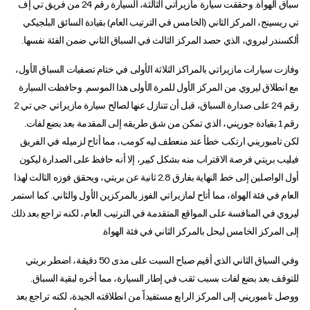
سباق الهواة. وحققت سيارة مازيراتي الثالثة، السيارة رقم 24 من فريق تي إف
تي ريسينج، المركز الثاني (الخامس في الترتيب العام) بقيادة السائق البلجيكي
ألكسندر ليروي، الذي حصد المركز الثالث في السباق الثاني ضمن الفئة نفسها.
وفازت سيارات مازيراتي بالمراكز الثلاثة الأولى في ختام تصفيات السباق الأول،
مع انطلاق ليروي من المركز الأول للمرة الأولى هذا الموسم. وحافظت السيارة
رقم 24 على صدارة السباق، قبل أن تتنازل عنها لصالح سيارة مازيراتي جي تي 2
رقم 1 بقيادة جوريني، الذي تمكن من شق طريقه إلى المقدمة بعد بضع لفات.
لكن تامبوريني ارتكب خطأ عند منعطف ليه كومب، مما أتاح لزميله في الفريق
فيليب بريتي فرصة الاقتراب منه بشكل كبير، إلا أنه حافظ على الصدارة ليكون
أول الواصلين إلى خط النهاية بفارق 2.8 ثانية عن بريتي، ويحقق فوزه الثالث لهذا
العام في فئة الهواة، مما أتاح لمازيراتي الفوز بالمركزين الأول والثاني. كما استمر
ليروي في المنافسة على المواقع المتقدمة في الترتيب العام، لكنه تراجع بعد ذلك
إلى المركز الخامس ليحل بالمركز الثاني في فئة الهواة.
وفي السباق الثاني الذي أقيم صباح السبت على مدى 50 دقيقة، اضطر بريتي
للتوقف بعد بضع لفات بسبب ثقب في إطار السيارة، مما أخره لبقية السباق.
ووصل تامبوريني إلى المركز الرابع مستفيداً من انطلاقته الجيدة، لكنه تراجع بعد