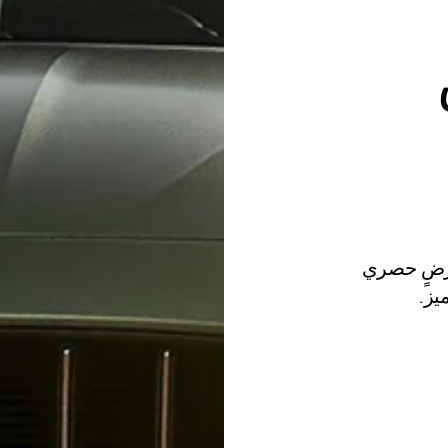
 عرضٍ حصري
يز.