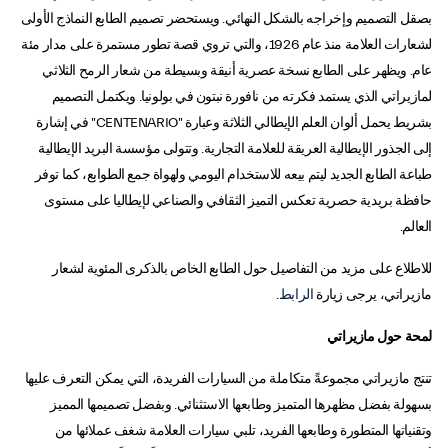
بصقل التصميم وإخراجه بالشكل النهائي. ويستحضر تصميم الطابع النماذج الأولى
لشعارات العلامة منذ عام 1926، والتي تروي قصة تطور مستمرة على مدار مئة
عام. ويظهر على الطابع نسخة عصرية أنيقة وبسيطة من شعار الرمح الثلاثي
لمازيراتي الذي يستمد فكرته من نافورة نبتون في بولونيا. ويكتمل التصميم
بشريط يحمل ألوان العلم الإيطالي الثلاثة وعبارة "CENTENARIO" في إشارة
إلى الجذور الإيطالية العريقة للعلامة التجارية. وتتولى مؤسسة البريد الإيطالية
طباعة الطابع الجديد ليتم بيعه للاستخدام اليومي ولهواة جمع الطوابع، كما توفر
حافظة بريدية حصرية تعكس التميز الثقافي والصناعي لإيطاليا على مستوى
العالم.
للاطلاع على مزيد من التفاصيل حول الطابع الخاص بالذكرى المئوية لشعار
مازيراتي، يرجى زيارة
الرابط
.
لمحة حول مازيراتي
تنتج مازيراتي مجموعةً متكاملة من السيارات الفريدة، التي يمكن التعرف عليها
بسهولة بفضل مظهرها المتميز وطابعها الاستثنائي. وبفضل تصميمها المميز
وتقنياتها المتطورة وطابعها الفريد، تلبي سيارات العلامة شغف عملائها من