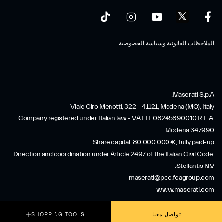
الملاحظات القانونية وسياسة الخصوصية
Maserati S.p.A.
Viale Ciro Menotti, 322 – 41121, Modena (MO), Italy
Company registered under Italian law - VAT: IT 08245890010 R.E.A.
Modena 347990
Share capital: 80.000.000 €, fully paid-up
Direction and coordination under Article 2497 of the Italian Civil Code:
Stellantis N.V.
maserati@pec.fcagroup.com
www.maserati.com
تواصل معنا
SHOPPING TOOLS