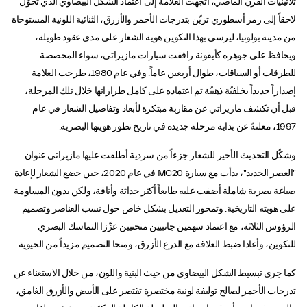
ثلاثينيات القرن الماضي، اتجهت العلامة إلى اعتماد الشكل البيضاوي الذي تحوّل
لاحقاً إلى رمز أسطوري تزيّن بتدرجات الأحمر والأزرق، الثنائية اللونية المستوحاة
من مدينة بولونيا، ليرسي بهذا التكوين هوية الشعار على مدى عقود طويلة،
ويحافظ على جوهره كأيقونة رافقت سيارات مازيراتي، سواء المخصصة
للطرقات أو السباقات، طوال أربعين عاماً. وفي عام 1980، طرحت العلامة
إصداراً جديداً بخلفيّة ذهبيّة تم اعتماده على كامل طرازاتها خلال تلك المرحلة،
قبل أن تكشف مازيراتي عن مقاربة مبتكرة لأبعاد وتفاصيل الشعار في عام
1997، معلنةً عن بداية مرحلة جديدة في تاريخ تطور هويتها البصرية.
وشكّل التحديث الأخير للشعار جزءاً من سردية أطلقت عليها مازيراتي عنوان
"العصر الجديد"، بدأت مع سيارة MC20 في عام 2020، حين خضع الشعار لإعادة
صياغة بصرية شاملة أضفت عليه طابعاً أكثر حداثة وأناقة، ولكن بدون المساومة
على هويته التاريخية. وتمحور التعديل بشكل خاص حول نسب العناصر وتصميم
الرؤوس الثلاثة، مع اعتماد سهمين جانبيين منحنيين عزّزا التماسك البصري
للتكوين، وأعادا ضبط العلاقة مع الدرع الأزرق، ومنحا التصميم مزيداً من الحيوية.
كما جرى تبسيط الشكل البيضاوي من حيث البنية واللون، من خلال الاستغناء عن
تدرجات الأحمر لصالح توليفة لونية مختصرة تقتصر على الأبيض والأزرق الغامق،