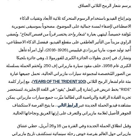
يرسم شعار الرمح الثلاثي العملاق.
وتم إنتاج الفيديو باستخدام الرسوم المتحركة ثلاثية الأبعاد وتقنيات الذكاء
الاصطناعي لإضفاء لمسة جمالية على الموضوع، مصحوباً بموسيقى تصويرية
مُؤلفة خصيصاً، لينتهي بعبارة "
شعار واحد يختصر قرناً من قصص النجاح
". ويُضفي
الراوي مزيداً من التأثير العاطفي على مقطع الفيديو، فبفضل الذكاء الاصطناعي،
أُعيد توليد صوت ماريا تيريزا دي فيليبيس (1926-2016)، أول امرأة تتأهل
وتشارك في إحدى بطولات الجائزة الكبرى للفورمولا 1، وهي جائزة بلجيكا
الكبرى عام 1958، خلف مقود سيارة مازيراتي إف 250. وتُختتم الحملة بسلسلة
من الصور المُخصصة لمجموعة سيارات مازيراتي الحالية، تحمل جميعها عبارة
مئة عام لشعار الرمح الثلاثي (
100 YEARS OF THE TRIDENT
)، مع إبراز كلمة
"RIDE" بخط عريض في إشارة إلى الفعل "يقود" في اللغة الإنجليزية، لتستحضر
تجربة القيادة الراقية والرياضية التي لطالما ميّزت جميع سيارات مازيراتي. يمكن
مشاهدة فيديو الحملة الجديدة عبر
الرابط
التالي
، ما يتيح الفرصة لاستكشاف
الجوهر الأصيل لعلامة مازيراتي والتعرف على إرثها العريق ونجاحاتها الحالية.
وقبل انطلاق الحملة الجديدة وفي الفترة بين 16 و26 أبريل، حظي عشاق
مازيراتي حول العالم بفرصة خوض رحلة سينمائية تستكشف تاريخ مازيراتي