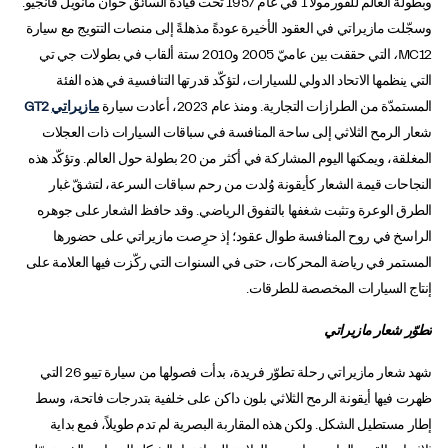
وبطولة العالم للفورمولا 1 في عام 1957 تحت قيادة السائق خوان مانويل فانجيو.
وسجّلت مازيراتي في العقود الأخيرة عودةً مذهلةً إلى منصات التتويج مع سيارة
MC12
،
التي حققت بين عاميّ 2005 و2010 ستة ألقاب في بطولات جي تي
التي ينظمها الاتحاد الدولي للسيارات، لتؤكّد قدرتها التنافسية في هذه الفئة
المستمدّة من الطرازات التجارية. ومنذ عام 2023، أعادت سيارة
مازيراتي
GT2
شعار الرمح الثلاثي إلى ساحة المنافسة في سباقات السيارات ذات العجلات
المغلقة، ويمكنها اليوم المشاركة في أكثر من 20 بطولة حول العالم. وتؤكّد هذه
النجاحات قيمة الشعار كأيقونة وُلدت من رحم سباقات السرعة، لتشقّ غبار
الطرق الوعرة وتثبت شغفها بالتفوق الرياضي. وقد حافظ الشعار على جوهره
الراسخ في روح المنافسة طوال عقود؛ إذ حرِصت مازيراتي على حضورها
المستمر في رياضة المحركات، حتى في السنوات التي ركّزت فيها العلامة على
إنتاج السيارات المخصصة للطرقات.
تطوّر شعار مازيراتي
شهد شعار مازيراتي رحلة تطوّر فريدة، بدأت فصولها من سيارة تيبو 26 التي
ظهرت فيها أيقونة الرمح الثلاثي بلون داكن على خلفية بتدرجات فاتحة، وسط
إطار مستطيل الشكل. ولكن هذه المقاربة البصرية لم تدم طويلاً، فمع بداية