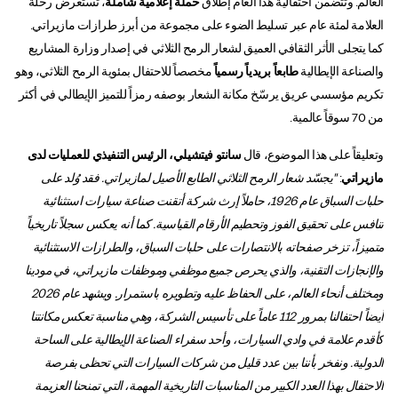
العالم. وتتضمن احتفالية هذا العام
إطلاق
حملة إعلامية شاملة
، تستعرض رحلة
العلامة لمئة عام عبر تسليط الضوء على مجموعة من أبرز طرازات مازيراتي.
كما يتجلى الأثر الثقافي العميق لشعار الرمح الثلاثي في إصدار وزارة المشاريع
والصناعة الإيطالية
طابعاً بريدياً رسمياً
مخصصاً للاحتفال بمئوية الرمح الثلاثي، وهو
تكريم مؤسسي عريق يرسّخ مكانة الشعار بوصفه رمزاً للتميز الإيطالي في أكثر
من 70 سوقاً عالمية.
وتعليقاً على هذا الموضوع، قال
سانتو فيتشيلي، الرئيس التنفيذي للعمليات لدى
مازيراتي
:
"يجسّد شعار الرمح الثلاثي الطابع الأصيل لمازيراتي. فقد وُلد على
حلبات السباق عام 1926، حاملاً إرث شركة أتقنت صناعة سيارات استثنائية
تنافس على تحقيق الفوز وتحطيم الأرقام القياسية. كما أنه يعكس سجلاً تاريخياً
متميزاً، تزخر صفحاته بالانتصارات على حلبات السباق، والطرازات الاستثنائية
والإنجازات التقنية، والذي يحرص جميع موظفي وموظفات مازيراتي، في مودينا
ومختلف أنحاء العالم، على الحفاظ عليه وتطويره باستمرار. ويشهد عام 2026
أيضاً احتفالنا بمرور 112 عاماً على تأسيس الشركة، وهي مناسبة تعكس مكانتنا
كأقدم علامة في وادي السيارات، وأحد سفراء الصناعة الإيطالية على الساحة
الدولية. ونفخر بأننا بين عدد قليل من شركات السيارات التي تحظى بفرصة
الاحتفال بهذا العدد الكبير من المناسبات التاريخية المهمة، التي تمنحنا العزيمة