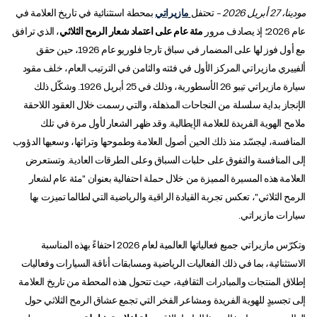
مودينا، 27 أبريل 2026 –
تحتفل
مازيراتي
بمحطة استثنائية في تاريخ العلامة في
عام 2026؛ إذ يصادف مرور
مئة عام على اعتماد شعار الرمح الثلاثي
، الذي ترافق
مع أول فوز لها على المضمار في سباق تارجا فلوريو عام 1926، حين حقق
ألفييري مازيراتي المركز الأول في فئته والثامن في الترتيب العام، خلف مقود
سيارة مازيراتي تيبو 26 الأسطورية، وذلك في 25 أبريل 1926. وشكّل ذلك
الإنجاز بداية سلسلة من النجاحات المذهلة، والتي رسمت خلال العقود اللاحقة
ملامح الهوية الفريدة للعلامة الإيطالية. وقد ظهر الشعار لأول مرة في تلك
المنافسة، ليجسّد منذ ذلك الحين أصول العلامة وطموحها وتراثها، وسعيها الدؤوب
إلى المنافسة والتفوق على حلبات السباق وعلى الطرقات العادية. وتستعرض
العلامة هذه المسيرة المميزة من خلال حملة احتفالية بعنوان "مئة عام لشعار
الرمح الثلاثي"، تعكس تجربة القيادة الراقية والرياضية التي لطالما تميزت بها
سيارات مازيراتي.
وتكرّس مازيراتي جميع فعالياتها العالمية لعام 2026 احتفاءً بهذه المناسبة
الاستثنائية، بما في ذلك الفعاليات الرياضية ومسابقات أناقة السيارات وفعاليات
إطلاق المنتجات والمبادرات الثقافية، حيث تتحول هذه المحطة من تاريخ العلامة
إلى تجسيدٍ للهوية الفريدة ومشاعر الفخر التي تجمع عشاق الرمح الثلاثي حول