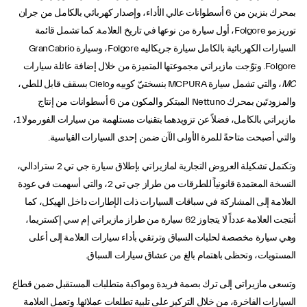
بمحرك بنزين من 6 أسطوانات عالي الأداء، وإصدار كهربائي بالكامل من جران
توريزمو Folgore، أول سيارة من نوعها في تاريخ العلامة. كما تشمل قائمة
السيارات الكهربائية بالكامل سيارة جريكاليه Folgore، وسيارة GranCabrio
Folgore. وتوّجت مازيراتي مجموعتها المتميزة من خلال إضافة عائلة سيارات
MC
، والتي تشمل سيارة MCPURA بنسختيّ كوبيه
و
Cielo بسقف قابل للطي،
والمزودتَين بمحرك Nettuno المبتكر والمكون من 6 أسطوانات من إنتاج
مازيراتي بالكامل، فضلاً عن تزويدهما بتقنيات مستلهمة من سيارات الفورمولا 1،
والتي أصبحت متاحةً للمرة الأولى الآن ضمن إحدى السيارات القياسية.
وتكتمل تشكيلة العروض التجارية لمازيراتي بإطلاق سيارة جي تي 2 سترادالي،
النسخة المعتمدة قانونياً للطرقات من طراز جي تي 2، والتي أسهمت في عودة
العلامة إلى المشاركة في سباقات السيارات ذات الإطارات داخل الهيكل، كما
أنتجت العلامة عدداً لا يتجاوز 62 سيارة من طراز مازيراتي إم سي إكستريما،
وهي سيارة مخصصة لحلبات السباق وترتقي بأداء سيارات العلامة إلى أعلى
المستويات، وتحظى باهتمام بالغ من عشاق سيارات السباق.
وتسعى مازيراتي إلى ترك بصمة فريدة ومواكبة متطلبات المستقبل ضمن قطاع
السيارات الفاخرة، من خلال التركيز على تلبية تطلعات عملائها. وتعمل العلامة