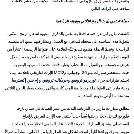
والمعروف باسم أزرق مازيراتي.
السلسلة الكاملة المكوّنة من عشر حلقات
متاحة على
الرابط التالي
.
حملة تحتفي بإرث الرمح الثلاثي وهويته الرياضية
كشفت مازيراتي عن حملة احتفالية تتغنى بالذكرى المئوية لشعار الرمح الثلاثي،
مُحوّلةً هذه المناسبة إلى محطة للتلاقي مع العملاء ومشاركتهم قيمها التأسيسية
الراسخة. وتضمّ الحملة مقطع فيديو تبثّه العلامة على قنواتها الرسمية اعتباراً من
اليوم، لتقدّم حوارات مشهدية معبّرة تربط ماضي الشركة بحاضرها، من خلال
عرض مجموعة من السيارات المختارة بعناية فائقة لخدمة السردية البصرية،
حيث تستحضر سيارات تيبو 26، وجيبلي،
و
MC12 الإرث التاريخي للعلامة، بينما
تُجسّد طرازات
جران توريزمو تروفيو
، و
جريكاليه
تروفيو
، و
إم سي إكستريما
رحلة مازيراتي المتواصلة مع رياضة المحركات، والتي ربطت شعار الرمح الثلاثي
منذ نشأته الأولى بجوهر المنافسة.
تنطلق سيارات مازيراتي التاريخية الثلاث من ممر الصيانة في سباق تارجا
فلوريو، لتدخل خلال رحلتها بُعداً جديداً يلتقي فيه الإرث العريق بالإبداع
المستقبلي. وتشق السيارات الحديثة الثلاث غبار الماضي لتجتاز صحراء ملحية
مهيبة، وتترك وراءها آثاراً راسخة تُشكل عند النظر إليها من الأعلى مساراً مشتركاً