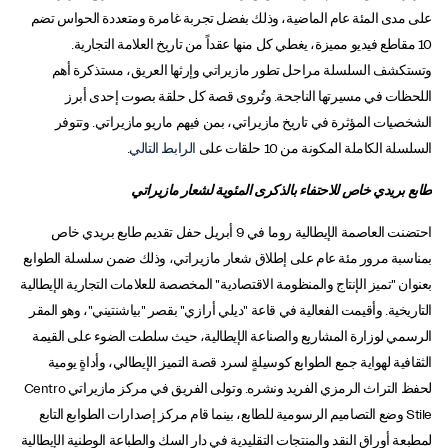
على مدى المئة عام الماضية، وذلك بفضل تجربة غامرة ومتعددة الحواس تضم
10 مقاطع فيديو مميزة، يغطي كل منها عقداً من تاريخ العلامة التجارية.
وتستكشف السلسلة مراحل تطور مازيراتي وإرثها العريق، مستذكرة أهم
اللحظات في مسيرتها الناجحة. وتُروى قصة كل حلقة بصوت إحدى أبرز
الشخصيات المؤثرة في تاريخ مازيراتي، بمن فيهم ماريو مازيراتي. وتتوفر
السلسلة الكاملة المكونة من 10 حلقات على
الرابط التالي
.
طابع بريدي خاص للاحتفاء بالذكرى المئوية لشعار مازيراتي
احتضنت العاصمة الإيطالية روما في 9 أبريل حفل تقديم طابع بريدي خاص
بمناسبة مرور مئة عام على إطلاق شعار مازيراتي، وذلك ضمن سلسلة الطوابع
بعنوان "تميز الإنتاج والمنظومة الاقتصادية" المخصصة للعلامات التجارية الإيطالية
التاريخية. وأقيمت الفعالية في قاعة "ديلي أرازي" بقصر "بياشنتيني"، وهو المقر
الرسمي لوزارة المشاريع والصناعة الإيطالية، حيث سلطت الضوء على القيمة
الثقافية لهواية جمع الطوابع كوسيلةٍ لسرد قصة التميز الإيطالي، وأداةٍ يومية
لحفظ التراث الرمزي الفريد ونشره. وتولى الفريق في مركز مازيراتي Centro
Stile وضع التصاميم الرسومية للطابع، بينما قام مركز إصدارات الطوابع التابع
لمطبعة أوراق النقد والمنتجات التقليدية في دار السك والطباعة الوطنية الإيطالية