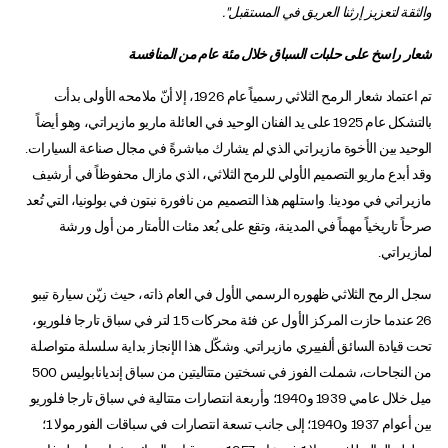
والثقة لتعزيز إرثنا العريق في المستقبل".
شعار راسخ على حلبات السباق خلال مئة عام من المنافسة
تم اعتماد شعار الرمح الثلاثي رسمياً عام 1926، إلا أنّ ملامحه الأولى بدأت
بالتشكل عام 1925 على يد الفنان الوحيد في العائلة ماريو مازيراتي، وهو أيضاً
الوحيد بين الأخوة مازيراتي الذي لم يشارك مباشرةً في مجال صناعة السيارات.
وقد أبدع ماريو التصميم الأولي للرمح الثلاثي، الذي مازال محفوظاً في أرشيف
مازيراتي في مودينا. واستلهم هذا التصميم من نافورة نبتون في بولونيا، التي تُعد
صرحاً تاريخياً مهماً في المدينة، وتقع على بُعد مئات الأمتار من أول ورشة
لمازيراتي.
سجل الرمح الثلاثي ظهوره الرسمي الأول في العام ذاته، حيث زيّن سيارة تيبو
26 عندما حازت المركز الأول عن فئة محركات 1.5 لتر في سباق تارجا فلوريو،
تحت قيادة السائق ألفييري مازيراتي. وشكّل هذا الإنجاز بداية سلسلة متواصلة
من النجاحات، شملت الفوز في نسختين متتاليتين من سباق إنديانابوليس 500
ميل خلال عامي 1939 و1940؛ وأربعة انتصارات متتالية في سباق تارجا فلوريو
بين أعوام 1937 و1940؛ إلى جانب تسعة انتصارات في سباقات الفورمولا 1؛