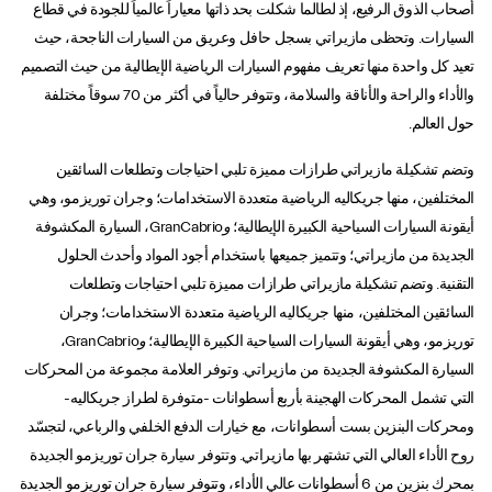
أصحاب الذوق الرفيع، إذ لطالما شكلت بحد ذاتها معياراً عالمياً للجودة في قطاع
السيارات. وتحظى مازيراتي بسجل حافل وعريق من السيارات الناجحة، حيث
تعيد كل واحدة منها تعريف مفهوم السيارات الرياضية الإيطالية من حيث التصميم
والأداء والراحة والأناقة والسلامة، وتتوفر حالياً في أكثر من 70 سوقاً مختلفة
حول العالم.
وتضم تشكيلة مازيراتي طرازات مميزة تلبي احتياجات وتطلعات السائقين
المختلفين، منها جريكاليه الرياضية متعددة الاستخدامات؛ وجران توريزمو، وهي
أيقونة السيارات السياحية الكبيرة الإيطالية؛
و
GranCabrio، السيارة المكشوفة
الجديدة من مازيراتي؛ وتتميز جميعها باستخدام أجود المواد وأحدث الحلول
التقنية. وتضم تشكيلة مازيراتي طرازات مميزة تلبي احتياجات وتطلعات
السائقين المختلفين، منها جريكاليه الرياضية متعددة الاستخدامات؛ وجران
توريزمو، وهي أيقونة السيارات السياحية الكبيرة الإيطالية؛
و
GranCabrio،
السيارة المكشوفة الجديدة من مازيراتي. وتوفر العلامة مجموعة من المحركات
التي تشمل المحركات الهجينة بأربع أسطوانات -متوفرة لطراز جريكاليه-
ومحركات البنزين بست أسطوانات، مع خيارات الدفع الخلفي والرباعي، لتجسّد
روح الأداء العالي التي تشتهر بها مازيراتي. وتتوفر سيارة جران توريزمو الجديدة
بمحرك بنزين من 6 أسطوانات عالي الأداء، وتتوفر سيارة جران توريزمو الجديدة