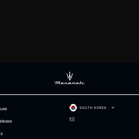
SOUTH KOREA
gues
KO
elease
ts