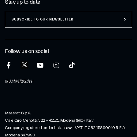
Stay up to date
SUBSCRIBE TO OUR NEWSLETTER
Follow us on social
個人情報取扱方針
Maserati S.p.A.
Viale Ciro Menotti, 322 – 41121, Modena (MO), Italy
Company registered under Italian law - VAT: IT 08245890010 R.E.A.
Modena 347990