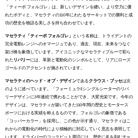
「ティーボ フォルゴレ」は、新しいデザインを纏い、より空力に優
れたボディと、マセラティの110年にわたるサーキットでの勝利と成
功の歴史を物語る美しさを持ち合わせています。
マセラティ「ティーポ フォルゴレ」
という名称は、トライデントの
完全電動レンジへのオマージュであり、過去、現在、未来をつなぐ
架け橋を象徴しています。アイコニックなマセラティブルーで彩ら
れた
リバリー
には、革新と電動化のシンボルとして、リアにローズ
ゴールドのアクセントが施されています。
マセラティのヘッド・オブ・デザイン
である
クラウス・ブッセ
は次
のように述べています。「フォーミュラEシングルシーターのリバ
リーデザインに3年連続で携わることができ、大変光栄です。今年の
デザインは、マセラティが築いてきた110年間の歴史とモータース
ポーツにおける実績を称えるものです。フォルゴレの象徴である
「コッパーカラー」を採用し、この色が示す通り、マセラティはこ
れからの電動化の時代により積極的に対応していく意志を表明して
います。ドライバーのコックピット周辺には、歴史に名を刻むチャ