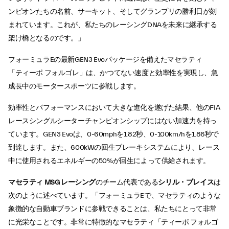
ンピオンたちの名前、サーキット、そしてグランプリの勝利日が刻
まれています。これが、私たちのレーシングDNAを未来に継承する
架け橋となるのです。」
フォーミュラEの最新GEN3 Evoパッケージを備えたマセラティ
「ティーポ フォルゴレ」は、かつてない速度と効率性を実現し、急
成長中のモータースポーツに参戦します。
効率性とパフォーマンスにおいて大きな進化を遂げた結果、他のFIA
レースシングルシーターチャンピオンシップにはない加速力を持っ
ています。GEN3 Evoは、0-60mphを1.82秒、0-100km/hを1.86秒で
到達します。また、600kWの回生ブレーキシステムにより、レース
中に使用されるエネルギーの50%が回生によって供給されます。
マセラティ MSG レーシング
のチーム代表である
シリル・ブレイス
は
次のように述べています。「フォーミュラEで、マセラティのような
象徴的な自動車ブランドに参戦できることは、私たちにとって非常
に光栄なことです。非常に特徴的なマセラティ「ティーポ フォルゴ