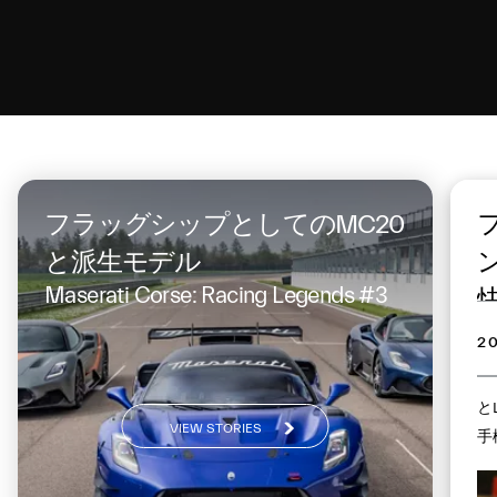
On the same topic
フラッグシップとしてのMC20
と派生モデル
Maserati Corse: Racing Legends #3
2
と
VIEW STORIES
手