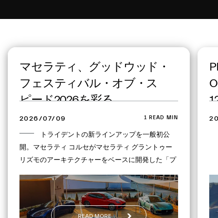
On the same topic
マセラティ、グッドウッド・
P
フェスティバル・オブ・ス
O
ピード2026を彩る
1
1 READ MIN
2026/07/09
2
トライデントの新ラインアップを一般初公
開。マセラティ コルセがマセラティ グラントゥー
リズモのアーキテクチャーをベースに開発した「プ
ロジェクト GT4」を世界初公開。「MC プーラ チェ
ロ」「GT2ストラダーレ」「MCXtrema」がスー
パーカー・パドックに登場し、ダイナミックランを
披露。
READ MORE