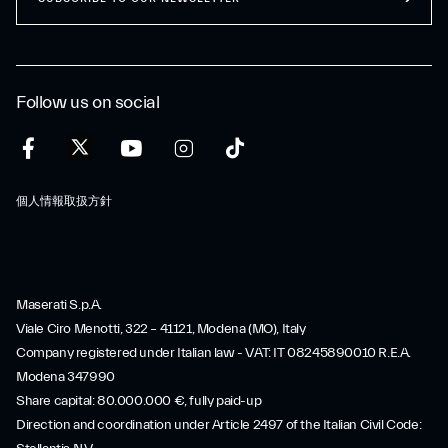
Follow us on social
個人情報取扱方針
Maserati S.p.A.
Viale Ciro Menotti, 322 – 41121, Modena (MO), Italy
Company registered under Italian law - VAT: IT 08245890010 R.E.A.
Modena 347990
Share capital: 80.000.000 €, fully paid-up
Direction and coordination under Article 2497 of the Italian Civil Code: