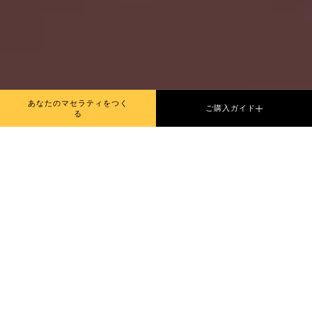
あなたのマセラティをつく
ご購入ガイド
る
MASERATI Black Collection
Open Door Weekend
7/12(土) - 13(日)開催
来る7月12日（土）- 13日（日）の2日間にわた
り、“MASERATI Black Collection Open Door