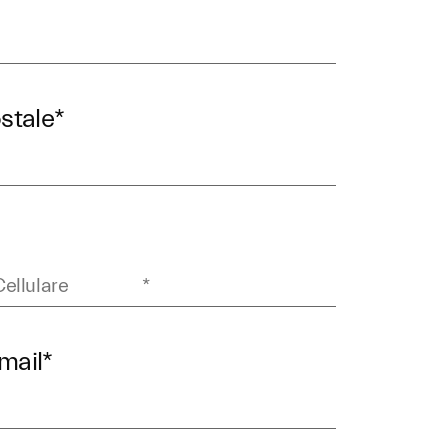
stale
*
email
*