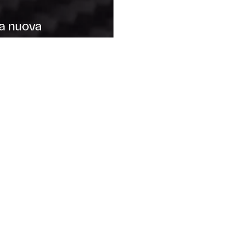
tra nuova
VIA PESCAROTTO 7, PADOVA, PD, 35131