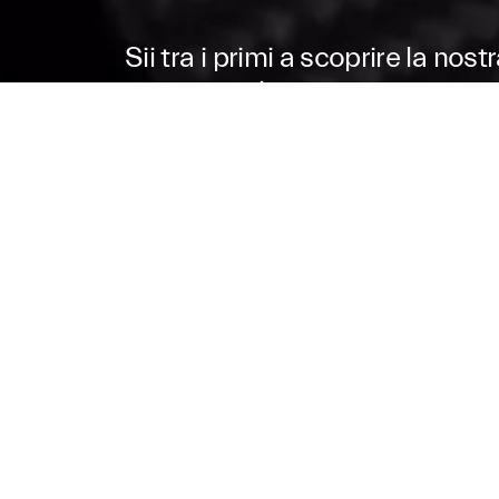
Sii tra i primi a scoprire la nos
supersportiva
TRIDENTE MOTORS
TRIDENTE MOTORS
+390497165200
info@tridentemotors.com
SU DI NOI