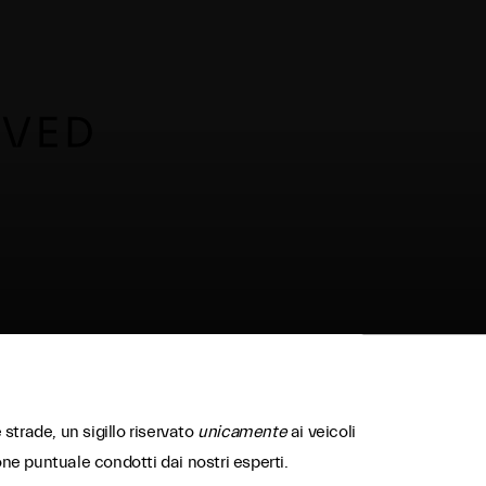
strade, un sigillo riservato
unicamente
ai veicoli
one puntuale condotti dai nostri esperti.