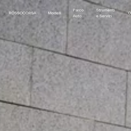
Parco
Strumenti
ROSSOCORSA
Modelli
O
Auto
e Servizi