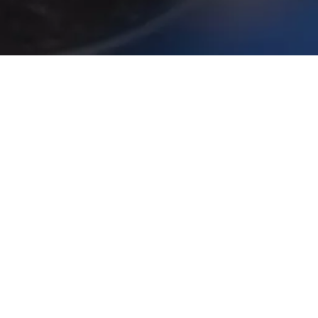
TORNA A GT2 STRADALE
Resta in contatto