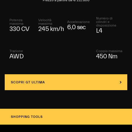
Prezzo a partire da € 111.800
Numero di
Potenza
Velocità
Accelerazione
cilindri e
massima
massima
disposizione
6,0 sec
330 CV
245 km/h
L4
Trazione
Coppia massima
AWD
450 Nm
SCOPRI GT ULTIMA
SHOPPING TOOLS