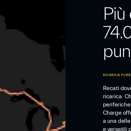
Più 
74.
punt
RICARICA PUBB
Recati dov
ricarica. Ch
periferiche
Charge offr
a una delle 
e versatili