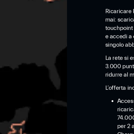
Ricaricare 
mai: scaric
touchpoint 
e accedi a 
singolo ab
La rete si 
3.000 punti
ridurre al 
L’offerta in
Access
ricari
74.000
per 2 