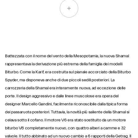
Battezzata con il nome del vento della Mesopotamia, la nuova Shamal
rappresentava la derivazione più estrema della famiglia dei modelli
Biturbo. Come la Karif, era costruita sul pianale accorciato della Biturbo
Spyder, ma disponeva anche di due piccoli sedili posteriori. La
carrozzeria della Shamal era interamente nuova, ad eccezione delle
porte. Il design aggressivo e dalle linee muscolose era opera del
designer Marcello Gandini, facilmente riconoscibile dalla tipica forma
dei passaruota posteriori. Tuttavia, la novità più saliente della Shamal si
celava sotto il cofano. Il motore V6 era stato sostituito da un motore
biturbo V8 completamente nuovo, con quattro alberi a camme e 32
valvole. Il tutto abbinato ad un nuovo cambio a 6 rapporti della Getrag. Il