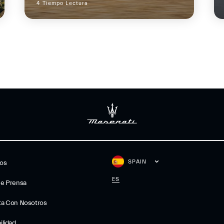
4 Tiempo Lectura
SPAIN
gos
ES
De Prensa
ta Con Nosotros
ilidad