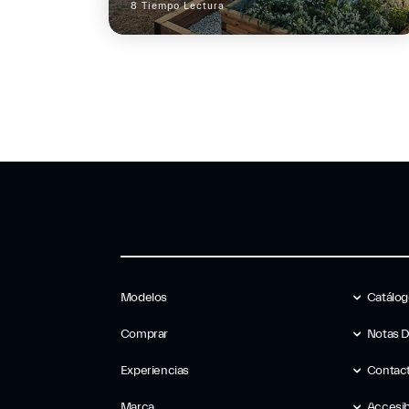
8 Tiempo Lectura
Modelos
Catálo
Comprar
Notas 
Experiencias
Contac
Marca
Accesib