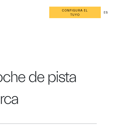
CONFIGURA EL
ES
TUYO
che de pista
rca