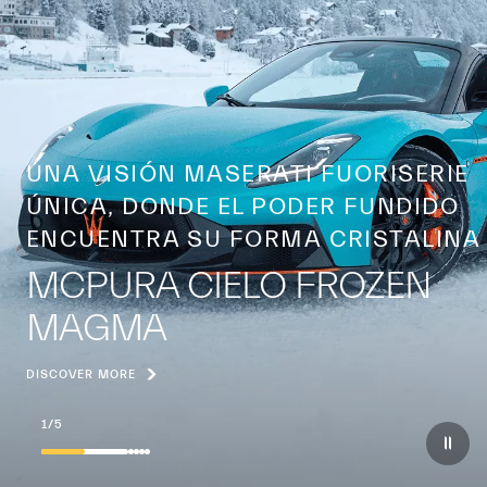
UNA VISIÓN MASERATI FUORISERIE
ÚNICA, DONDE EL PODER FUNDIDO
ENCUENTRA SU FORMA CRISTALINA
MCPURA CIELO FROZEN
MAGMA
DISCOVER MORE
1
/
5