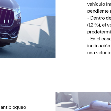
vehículo i
pendiente 
- Dentro d
(12 %), el 
predetermi
- En el ca
inclinación
una veloci
 antibloqueo