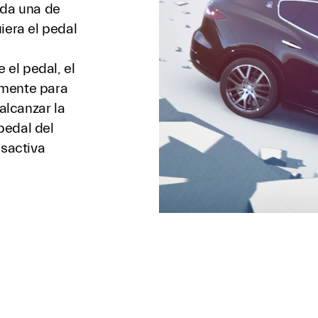
ada una de
iera el pedal
 el pedal, el
amente para
alcanzar la
pedal del
esactiva