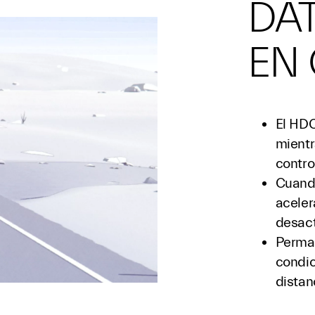
DAT
EN
El HDC
mientr
contro
Cuando
aceler
desact
Perman
condic
distan