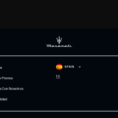
SPAIN
os
ES
e Prensa
a Con Nosotros
lidad