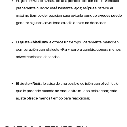
El ajuste «
Far
» le avisará de una posible colisión con el vehículo
precedente cuando esté bastante lejos; así pues, ofrece el
máximo tiempo de reacción para evitarla, aunque a veces puede
generar algunas advertencias adicionales no deseadas.
El ajuste «
Medium
» le ofrece un tiempo ligeramente menor en
comparación con el ajuste «Far», pero, a cambio, genera menos
advertencias no deseadas.
El ajuste «
Near
» le avisa de una posible colisión con el vehículo
que le precede cuando se encuentra mucho más cerca; este
ajuste ofrece menos tiempo para reaccionar.