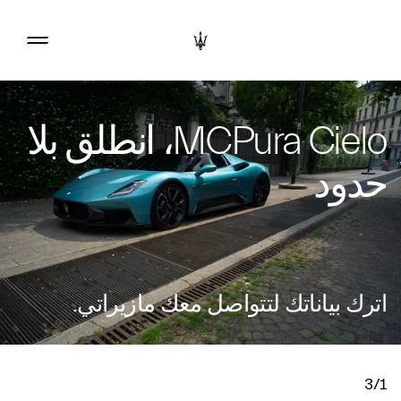
MCPura Cielo، انطلق بلا
حدود
اترك بياناتك لتتواصل معك مازيراتي.
3/1