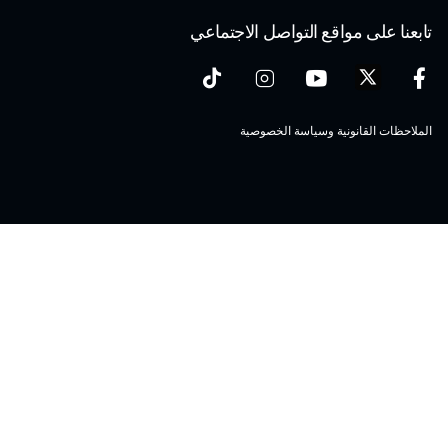
تابعنا على مواقع التواصل الاجتماعي
الملاحظات القانونية وسياسة الخصوصية
Maserati S.p.A.
Viale Ciro Menotti, 322 – 41121, Modena (MO), Italy
Company registered under Italian law - VAT: IT 08245890010 R.E.A.
Modena 347990
Share capital: 80.000.000 €, fully paid-up
Direction and coordination under Article 2497 of the Italian Civil Code:
Stellantis N.V.
maserati@pec.fcagroup.com
www.maserati.com