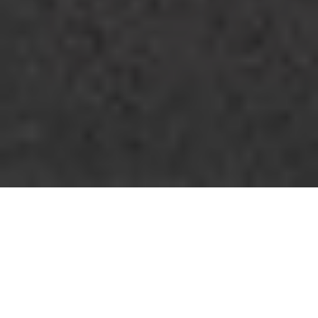
تصميم أخاذ، شخصية بارزة
الملامح
.العجلة ليست مجرد أكسسوار بسيط: جنوط العجلات تعبّر