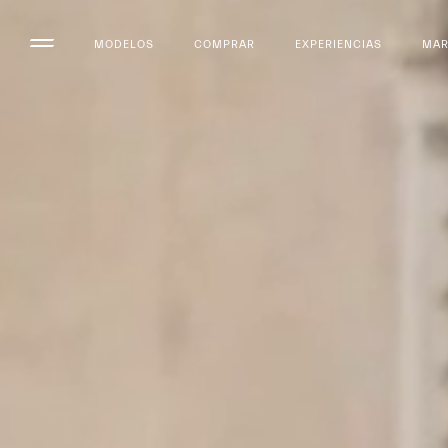
MODELOS
COMPRAR
EXPERIENCIAS
MA