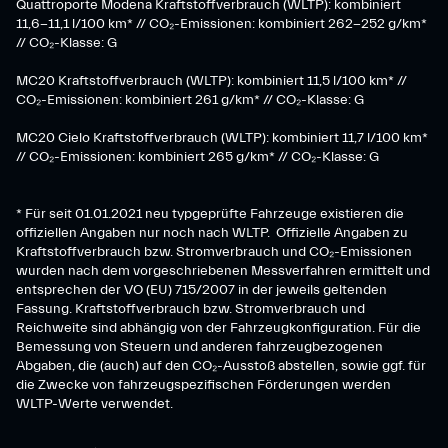
Quattroporte Modena Kraftstoffverbrauch (WLTP): kombiniert
11,6-11,1 l/100 km* // CO₂-Emissionen: kombiniert 262-252 g/km*
// CO₂-Klasse: G
MC20 Kraftstoffverbrauch (WLTP): kombiniert 11,5 l/100 km* //
CO₂-Emissionen: kombiniert 261 g/km* // CO₂-Klasse: G
MC20 Cielo Kraftstoffverbrauch (WLTP): kombiniert 11,7 l/100 km*
// CO₂-Emissionen: kombiniert 265 g/km* // CO₂-Klasse: G
* Für seit 01.01.2021 neu typgeprüfte Fahrzeuge existieren die
offiziellen Angaben nur noch nach WLTP. Offizielle Angaben zu
Kraftstoffverbrauch bzw. Stromverbrauch und CO₂-Emissionen
wurden nach dem vorgeschriebenen Messverfahren ermittelt und
entsprechen der VO (EU) 715/2007 in der jeweils geltenden
Fassung. Kraftstoffverbrauch bzw. Stromverbrauch und
Reichweite sind abhängig von der Fahrzeugkonfiguration. Für die
Bemessung von Steuern und anderen fahrzeugbezogenen
Abgaben, die (auch) auf den CO₂-Ausstoß abstellen, sowie ggf. für
die Zwecke von fahrzeugspezifischen Förderungen werden
WLTP-Werte verwendet.