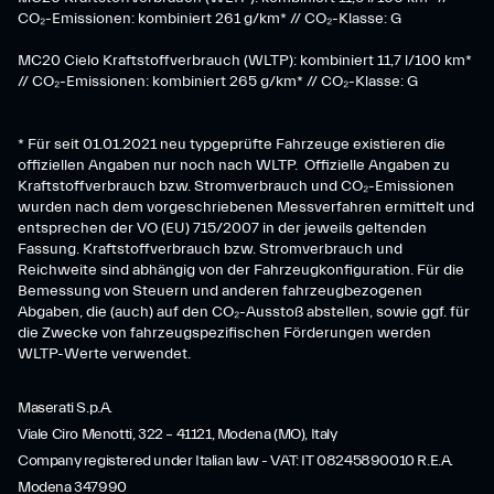
CO₂-Emissionen: kombiniert 261 g/km* // CO₂-Klasse: G
MC20 Cielo Kraftstoffverbrauch (WLTP): kombiniert 11,7 l/100 km*
// CO₂-Emissionen: kombiniert 265 g/km* // CO₂-Klasse: G
* Für seit 01.01.2021 neu typgeprüfte Fahrzeuge existieren die
offiziellen Angaben nur noch nach WLTP. Offizielle Angaben zu
Kraftstoffverbrauch bzw. Stromverbrauch und CO₂-Emissionen
wurden nach dem vorgeschriebenen Messverfahren ermittelt und
entsprechen der VO (EU) 715/2007 in der jeweils geltenden
Fassung. Kraftstoffverbrauch bzw. Stromverbrauch und
Reichweite sind abhängig von der Fahrzeugkonfiguration. Für die
Bemessung von Steuern und anderen fahrzeugbezogenen
Abgaben, die (auch) auf den CO₂-Ausstoß abstellen, sowie ggf. für
die Zwecke von fahrzeugspezifischen Förderungen werden
WLTP-Werte verwendet.
Maserati S.p.A.
Viale Ciro Menotti, 322 – 41121, Modena (MO), Italy
Company registered under Italian law - VAT: IT 08245890010 R.E.A.
Modena 347990