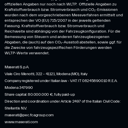
offiziellen Angaben nur noch nach WLTP. Offizielle Angaben zu
Kraftstoffverbrauch bzw. Stromverbrauch und CO₂-Emissionen
wurden nach dem vorgeschriebenen Messverfahren ermittelt und
entsprechen der VO (EU) 715/2007 in der jeweils geltenden
Fassung. Kraftstoffverbrauch bzw. Stromverbrauch und
Reichweite sind abhängig von der Fahrzeugkonfiguration. Für die
Bemessung von Steuern und anderen fahrzeugbezogenen
Abgaben, die (auch) auf den CO₂-Ausstoß abstellen, sowie ggf. für
die Zwecke von fahrzeugspezifischen Förderungen werden
WLTP-Werte verwendet.
Maserati S.p.A.
Viale Ciro Menotti, 322 – 41121, Modena (MO), Italy
Company registered under Italian law - VAT: IT 08245890010 R.E.A.
Modena 347990
Share capital: 80.000.000 €, fully paid-up
Direction and coordination under Article 2497 of the Italian Civil Code:
Stellantis N.V.
maserati@pec.fcagroup.com
www.maserati.com