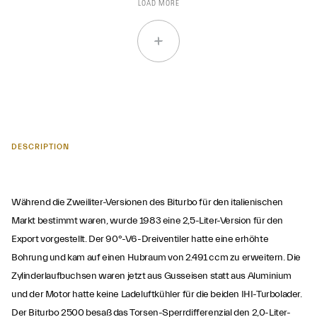
LOAD MORE
DESCRIPTION
Während die Zweiliter-Versionen des Biturbo für den italienischen
Markt bestimmt waren, wurde 1983 eine 2,5-Liter-Version für den
Export vorgestellt. Der 90°-V6-Dreiventiler hatte eine erhöhte
Bohrung und kam auf einen Hubraum von 2.491 ccm zu erweitern. Die
Zylinderlaufbuchsen waren jetzt aus Gusseisen statt aus Aluminium
und der Motor hatte keine Ladeluftkühler für die beiden IHI-Turbolader.
Der Biturbo 2500 besaß das Torsen-Sperrdifferenzial den 2,0-Liter-