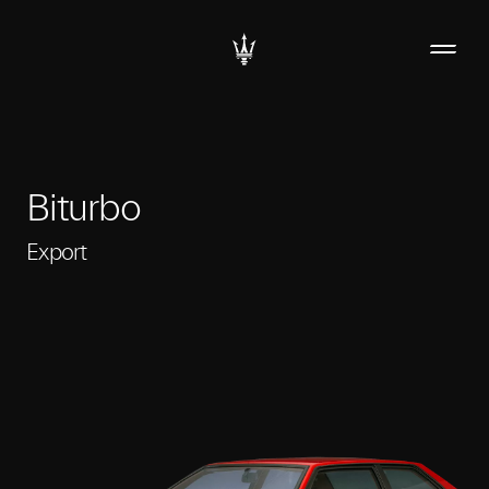
Biturbo
Export