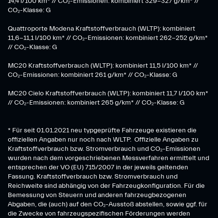
14,4 l/100 km* // CO₂-Emissionen: kombiniert 329-327 g/km* //
CO₂-Klasse: G
Quattroporte Modena Kraftstoffverbrauch (WLTP): kombiniert
11,6-11,1 l/100 km* // CO₂-Emissionen: kombiniert 262-252 g/km*
// CO₂-Klasse: G
MC20 Kraftstoffverbrauch (WLTP): kombiniert 11,5 l/100 km* //
CO₂-Emissionen: kombiniert 261 g/km* // CO₂-Klasse: G
MC20 Cielo Kraftstoffverbrauch (WLTP): kombiniert 11,7 l/100 km*
// CO₂-Emissionen: kombiniert 265 g/km* // CO₂-Klasse: G
* Für seit 01.01.2021 neu typgeprüfte Fahrzeuge existieren die
offiziellen Angaben nur noch nach WLTP. Offizielle Angaben zu
Kraftstoffverbrauch bzw. Stromverbrauch und CO₂-Emissionen
wurden nach dem vorgeschriebenen Messverfahren ermittelt und
entsprechen der VO (EU) 715/2007 in der jeweils geltenden
Fassung. Kraftstoffverbrauch bzw. Stromverbrauch und
Reichweite sind abhängig von der Fahrzeugkonfiguration. Für die
Bemessung von Steuern und anderen fahrzeugbezogenen
Abgaben, die (auch) auf den CO₂-Ausstoß abstellen, sowie ggf. für
die Zwecke von fahrzeugspezifischen Förderungen werden