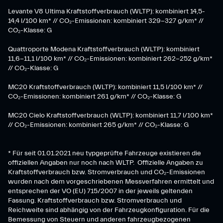
​Levante V8 Ultima Kraftstoffverbrauch (WLTP): kombiniert 14,5-
14,4 l/100 km* // CO₂-Emissionen: kombiniert 329-327 g/km* //
CO₂-Klasse: G
Quattroporte Modena Kraftstoffverbrauch (WLTP): kombiniert
11,6-11,1 l/100 km* // CO₂-Emissionen: kombiniert 262-252 g/km*
// CO₂-Klasse: G
MC20 Kraftstoffverbrauch (WLTP): kombiniert 11,5 l/100 km* //
CO₂-Emissionen: kombiniert 261 g/km* // CO₂-Klasse: G
MC20 Cielo Kraftstoffverbrauch (WLTP): kombiniert 11,7 l/100 km*
// CO₂-Emissionen: kombiniert 265 g/km* // CO₂-Klasse: G
* Für seit 01.01.2021 neu typgeprüfte Fahrzeuge existieren die
offiziellen Angaben nur noch nach WLTP. Offizielle Angaben zu
Kraftstoffverbrauch bzw. Stromverbrauch und CO₂-Emissionen
wurden nach dem vorgeschriebenen Messverfahren ermittelt und
entsprechen der VO (EU) 715/2007 in der jeweils geltenden
Fassung. Kraftstoffverbrauch bzw. Stromverbrauch und
Reichweite sind abhängig von der Fahrzeugkonfiguration. Für die
Bemessung von Steuern und anderen fahrzeugbezogenen