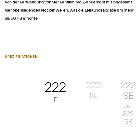
von der Verwendung von vier Ventilen pro Zylinderkopf mit insgesamt
vier obenliegenden Nockenwellen, was die Leistungsabgabe um mehr
als 50 PS erhöhte.
SPEZIFIKATIONEN
222
222
222
SE
SE
E
cat.
222
SR