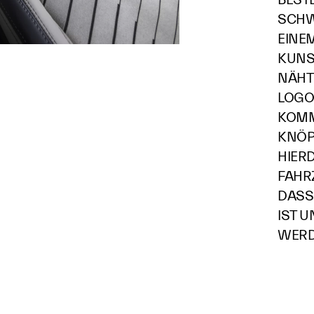
SCHW
EINE
KUNS
NÄHT
LOGO
KOMM
KNÖP
HIER
FAHR
DASS
IST U
WERD