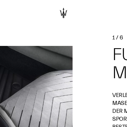
1
/
6
F
M
VERLE
MASE
DER 
SPOR
BEST