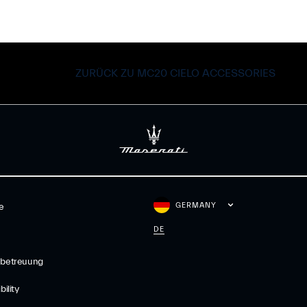
ZURÜCK ZU MC20 CIELO ACCESSORIES
GERMANY
e
DE
betreuung
ility