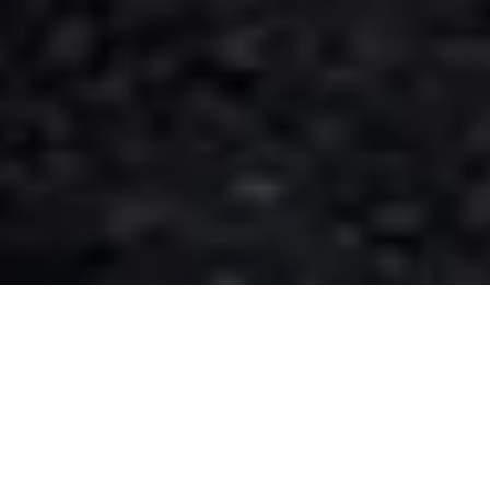
TRAUEN SIE SICH, ANDERS ZU
SEIN
DIE WAHL EINES MASERATI ZEIGT, DASS SIE EINEN