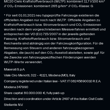
MC20 Cielo Kraftstoffverbrauch (WLTP): kombiniert 11,7 l/100 km*
// CO₂-Emissionen: kombiniert 265 g/km* // CO₂-Klasse: G
* Für seit 01.01.2021 neu typgeprüfte Fahrzeuge existieren die
offiziellen Angaben nur noch nach WLTP. Offizielle Angaben zu
Kraftstoffverbrauch bzw. Stromverbrauch und CO₂-Emissionen
wurden nach dem vorgeschriebenen Messverfahren ermittelt und
entsprechen der VO (EU) 715/2007 in der jeweils geltenden
Fassung. Kraftstoffverbrauch bzw. Stromverbrauch und
Reichweite sind abhängig von der Fahrzeugkonfiguration. Für die
Bemessung von Steuern und anderen fahrzeugbezogenen
Abgaben, die (auch) auf den CO₂-Ausstoß abstellen, sowie ggf. für
die Zwecke von fahrzeugspezifischen Förderungen werden
WLTP-Werte verwendet.
Maserati S.p.A.
Viale Ciro Menotti, 322 – 41121, Modena (MO), Italy
Company registered under Italian law - VAT: IT 08245890010 R.E.A.
Modena 347990
Share capital: 80.000.000 €, fully paid-up
Direction and coordination under Article 2497 of the Italian Civil Code:
Stellantis N.V.