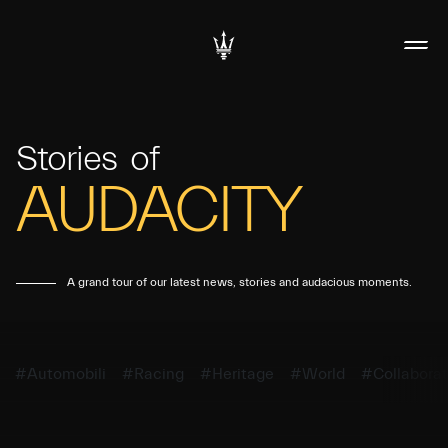
Stories
of
AUDACITY
A grand tour of our latest news, stories and audacious moments.
#Automobili
#Racing
#Heritage
#World
#Collaborat