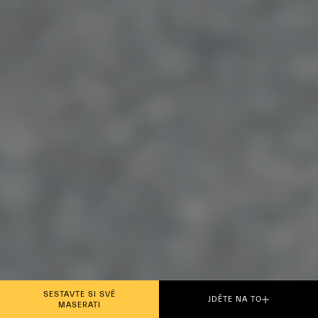
SESTAVTE SI SVÉ
JDĚTE NA TO
MASERATI