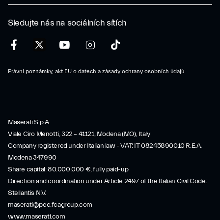
Sledujte nás na sociálních sítích
Právní poznámky, akt EU o datech a zásady ochrany osobních údajů
Maserati S.p.A.
Viale Ciro Menotti, 322 – 41121, Modena (MO), Italy
Company registered under Italian law - VAT: IT 08245890010 R.E.A.
Modena 347990
Share capital: 80.000.000 €, fully paid-up
Direction and coordination under Article 2497 of the Italian Civil Code:
Stellantis N.V.
maserati@pec.fcagroup.com
www.maserati.com