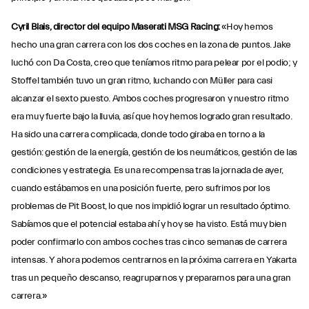
Cyril Blais, director del equipo Maserati MSG Racing:
«Hoy hemos
hecho una gran carrera con los dos coches en la zona de puntos. Jake
luchó con Da Costa, creo que teníamos ritmo para pelear por el podio; y
Stoffel también tuvo un gran ritmo, luchando con Müller para casi
alcanzar el sexto puesto. Ambos coches progresaron y nuestro ritmo
era muy fuerte bajo la lluvia, así que hoy hemos logrado gran resultado.
Ha sido una carrera complicada, donde todo giraba en torno a la
gestión: gestión de la energía, gestión de los neumáticos, gestión de las
condiciones y estrategia. Es una recompensa tras la jornada de ayer,
cuando estábamos en una posición fuerte, pero sufrimos por los
problemas de Pit Boost, lo que nos impidió lograr un resultado óptimo.
Sabíamos que el potencial estaba ahí y hoy se ha visto. Está muy bien
poder confirmarlo con ambos coches tras cinco semanas de carrera
intensas. Y ahora podemos centrarnos en la próxima carrera en Yakarta
tras un pequeño descanso, reagruparnos y prepararnos para una gran
carrera.»