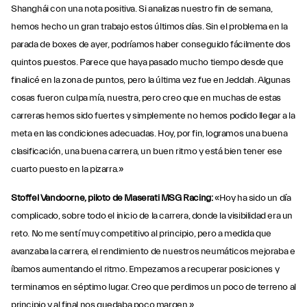
Shanghái con una nota positiva. Si analizas nuestro fin de semana,
hemos hecho un gran trabajo estos últimos días. Sin el problema en la
parada de boxes de ayer, podríamos haber conseguido fácilmente dos
quintos puestos. Parece que haya pasado mucho tiempo desde que
finalicé en la zona de puntos, pero la última vez fue en Jeddah. Algunas
cosas fueron culpa mía, nuestra, pero creo que en muchas de estas
carreras hemos sido fuertes y simplemente no hemos podido llegar a la
meta en las condiciones adecuadas. Hoy, por fin, logramos una buena
clasificación, una buena carrera, un buen ritmo y está bien tener ese
cuarto puesto en la pizarra.»
Stoffel Vandoorne, piloto de Maserati MSG Racing:
«Hoy ha sido un día
complicado, sobre todo el inicio de la carrera, donde la visibilidad era un
reto. No me sentí muy competitivo al principio, pero a medida que
avanzaba la carrera, el rendimiento de nuestros neumáticos mejoraba e
íbamos aumentando el ritmo. Empezamos a recuperar posiciones y
terminamos en séptimo lugar. Creo que perdimos un poco de terreno al
principio y al final nos quedaba poco margen.»