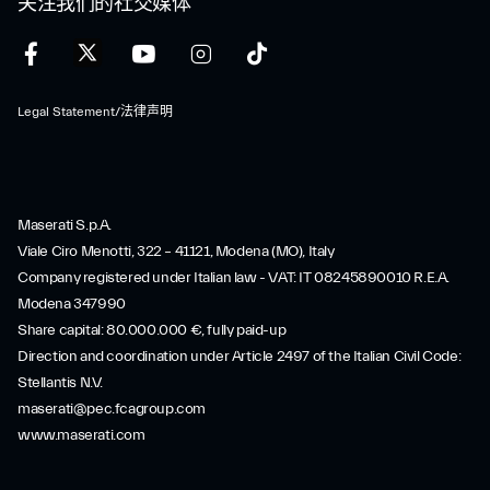
关注我们的社交媒体
Legal Statement/法律声明
Maserati S.p.A.
Viale Ciro Menotti, 322 – 41121, Modena (MO), Italy
Company registered under Italian law - VAT: IT 08245890010 R.E.A.
Modena 347990
Share capital: 80.000.000 €, fully paid-up
Direction and coordination under Article 2497 of the Italian Civil Code:
Stellantis N.V.
maserati@pec.fcagroup.com
www.maserati.com