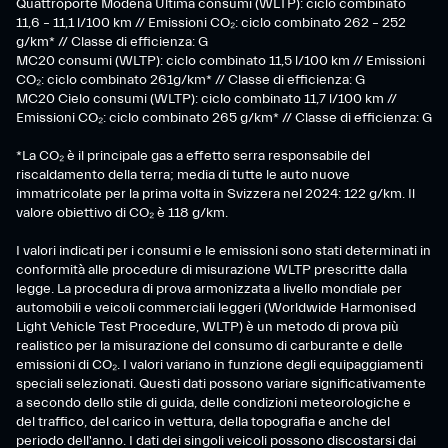
Quattroporte Modena Ultima consumi (WLTP): ciclo combinato
11,6 – 11,1 l/100 km // Emissioni CO₂: ciclo combinato 262 – 252
g/km* // Classe di efficienza: G
MC20 consumi (WLTP): ciclo combinato 11,5 l/100 km // Emissioni
CO₂: ciclo combinato 261g/km* // Classe di efficienza: G
MC20 Cielo consumi (WLTP): ciclo combinato 11,7 l/100 km //
Emissioni CO₂: ciclo combinato 265 g/km* // Classe di efficienza: G
*La CO₂ è il principale gas a effetto serra responsabile del
riscaldamento della terra; media di tutte le auto nuove
immatricolate per la prima volta in Svizzera nel 2024: 122 g/km. Il
valore obiettivo di CO₂ è 118 g/km.
I valori indicati per i consumi e le emissioni sono stati determinati in
conformità alle procedure di misurazione WLTP prescritte dalla
legge. La procedura di prova armonizzata a livello mondiale per
automobili e veicoli commerciali leggeri (Worldwide Harmonised
Light Vehicle Test Procedure, WLTP) è un metodo di prova più
realistico per la misurazione del consumo di carburante e delle
emissioni di CO₂. I valori variano in funzione degli equipaggiamenti
speciali selezionati. Questi dati possono variare significativamente
a secondo dello stile di guida, delle condizioni meteorologiche e
del traffico, del carico in vettura, della topografia e anche del
periodo dell'anno. I dati dei singoli veicoli possono discostarsi dai