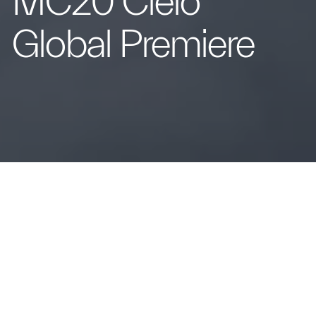
MC20 Cielo
Global Premiere
La super sportiva MC20 è anche spyder: Maserati
presenta MC20 Cielo, una vettura unica nel suo
genere, capace di esprimere le performance da vera
supersportiva, unite ad un piacere di guida olistico ed
immersivo, come mai prima d’ora.
MC20 Cielo rivela le sue peculiarità già dal nome: MC