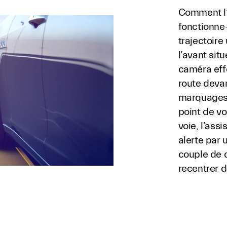
Comment l’a
fonctionne-
trajectoire
l’avant situ
caméra eff
route devan
marquages 
point de v
voie, l’ass
alerte par 
couple de d
recentrer d