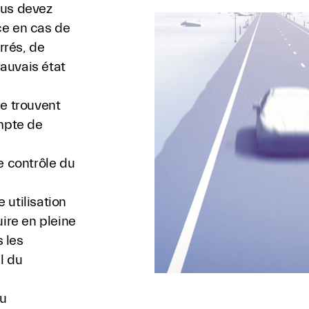
ous devez
ce en cas de
rrés, de
auvais état
se trouvent
empte de
e contrôle du
 utilisation
ire en pleine
 les
l du
u