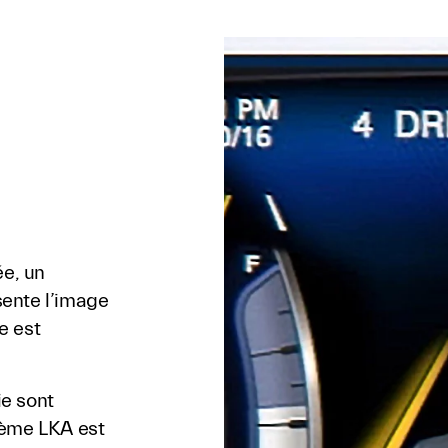
ée, un
ésente l’image
le est
ie sont
tème LKA est