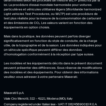
déterminées selon les procédés de mesure WLTP prescrits par la
loi. La procédure d’essai mondiale harmonisée pour voitures
particulières et véhicules utilitaires légers (Worldwide harmonized
Light vehicles Test Procedures, ou WLTP) est une procédure de
test plus réaliste pour la mesure de la consommation de carburant
et des émissions de CO₂. Les valeurs varient en fonction des
équipements en option choisis.
Mais dans la pratique, les données peuvent parfois diverger
significativement en fonction du style de conduite, de la charge
utile, de la topographie et de la saison. Les données indiquées pour
un véhicule spécifique peuvent différer des données
d’homologation conformément à la réception par type suisse.
Les modèles et les équipements décrits dans le présent document
peuvent présenter des différences. Sous réserve de modifications
des modèles et des équipements. Pour obtenir des informations
veuillez-vous adresser à votre partenaire Maserati.
Maserati S.p.A.
Viale Ciro Menotti, 322 – 41121, Modena (MO), Italy
Company registered under Italian law - VAT: IT 08245890010 R.E.A.